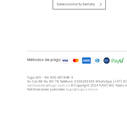
LÍNEA DE ATENCIÓN
Línea Nacional -333 6255555
Whastapp: (+57) 317 426 7836
UBICA TU TIENDA
Selecciona tu tienda
Métodos de pago