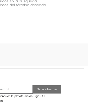
ba los términos ingresados
utilizar una sola palabra
términos genéricos en la búsqueda
 buscar sinónimos del término deseado