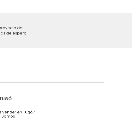
iciones y restricciones en la plataforma de Tugó S.A.S.
mis datos personales.
nstruímos tu proyecto de:
 auditorios, salas de espera.