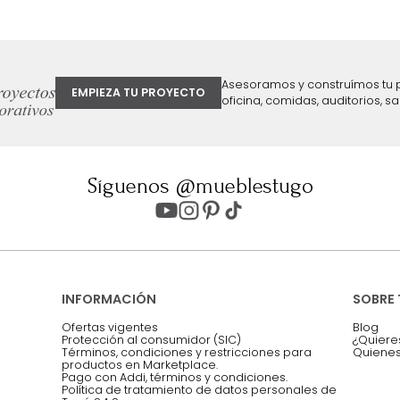
ter
Entiendo y acepto los términos, cond
Acepto, Autorizo el Tratamiento de 
ión sobre ofertas
Asesoramos y co
EMPIEZA TU PROYECTO
oficina, comidas,
Síguenos @mueblestugo