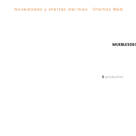
Novedades y ofertas del mes
Ofertas We
TÉRMINOS MÁS BUSCADOS
1
.
Sillas
2
.
Comedor
3
.
Escritorio
MUEB
4
.
Silla
5
.
Sofa
6
.
Cuadros
7
.
Poltrona
0
producto
8
.
Cama
9
.
Mesa Centro
10
.
Mesa Noche