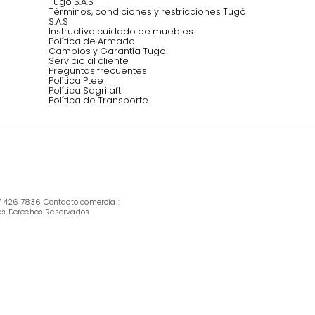
INFORMACIÓN
Ofertas vigentes
Protección al consumidor (SIC)
Términos, condiciones y restricciones para 
productos en Marketplace.
Pago con Addi, términos y condiciones.
Política de tratamiento de datos personales 
Tugó S.A.S
Términos, condiciones y restricciones Tugó 
S.A.S
Instructivo cuidado de muebles
Política de Armado
Cambios y Garantía Tugo 
Servicio al cliente
Preguntas frecuentes
Política Ptee
Política Sagrilaft
Política de Transporte