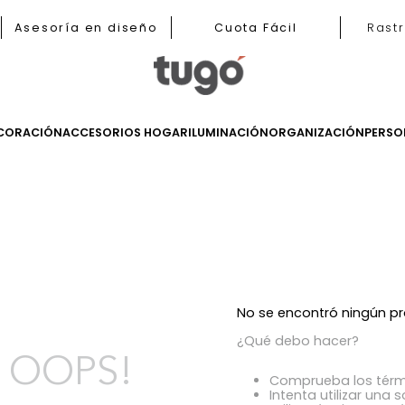
b
Asesoría en diseño
Cuota Fácil
LES
DECORACIÓN
ACCESORIOS HOGAR
ILUMINACIÓN
ORGANIZ
s
No se encont
¿Qué debo h