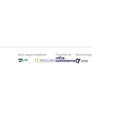
SOBRE TUGÓ
Blog
¿Quieres vender en Tugó?
Quienes Somos
de 