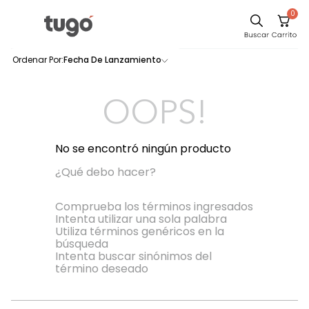
0
Sillas
Fecha De Lanzamiento
0
productos
Comedor
Escritorio
OOPS!
Silla
Sofa
No se encontró ningún producto
Cuadros
¿Qué debo hacer?
Poltrona
Comprueba los términos ingresados
Intenta utilizar una sola palabra
Cama
Utiliza términos genéricos en la
búsqueda
Mesa Centro
Intenta buscar sinónimos del
Mesa Noche
término deseado