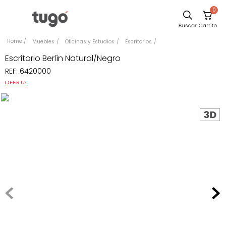
0
Sillas
Muebles
Oficinas y Estudios
Escritorios
Comedor
Escritorio Berlín Natural/Negro
REF
:
6420000
Escritorio
OFERTA
Silla
Sofa
Cuadros
Poltrona
Cama
Mesa Centro
Mesa Noche