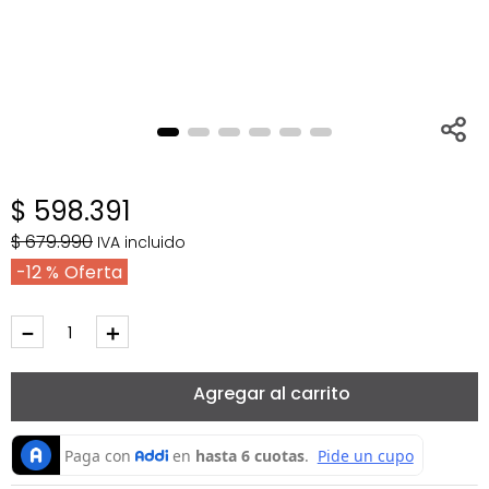
$
598
.
391
$
679
.
990
IVA incluido
12 %
－
＋
Agregar al carrito