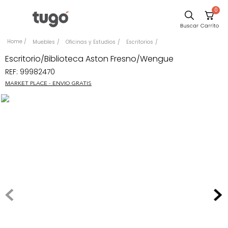
0
Sillas
Muebles
Oficinas y Estudios
Escritorios
Comedor
Escritorio/Biblioteca Aston Fresno/Wengue
REF
:
99982470
Silla
MARKET PLACE - ENVIO GRATIS
Escritorio
Sofa
Cuadros
Poltrona
Cama
Mesa Centro
Mesa Noche