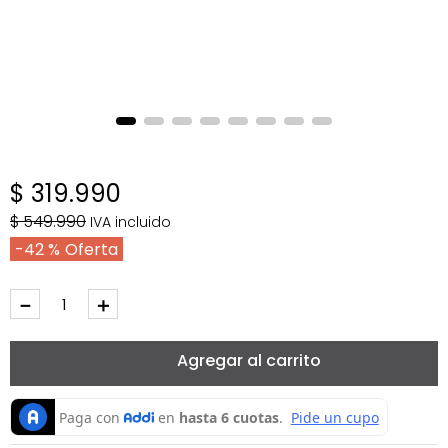
$
319
.
990
$
549
.
990
IVA incluido
42 %
－
＋
Agregar al carrito