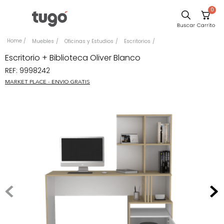
0
Sillas
Muebles
Oficinas y Estudios
Escritorios
Comedor
Escritorio + Biblioteca Oliver Blanco
REF
:
9998242
Escritorio
MARKET PLACE - ENVIO GRATIS
Silla
Sofa
Cuadros
Poltrona
Cama
Mesa Centro
Mesa Noche