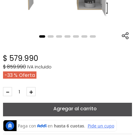
$
579
.
990
$
859
.
990
IVA incluido
33 %
－
＋
Agregar al carrito