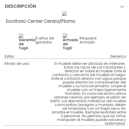
DESCRIPCIÓN
Escritorio Center Ceniza/Plomo
5 años
de
Requiere
garantía
Armado
Estilo
Genérico
Modo de uso
El mueble debe ser utilizado en interiores.
Evitar los rayos de sol constantes y
directos en sobre el mueble. Evite el
contacto y cercanía del mueble al fuego.
Evite el contacto directo con agua porque
puede afectar los componentes del
mueble y su funcionamiento. Limpie el
mueble con un trapo ligeramente
húmedo. En caso necesario utilice
jabones neutros, por ejemplo, el jabón de
baño. Los elementos metálicos del mueble
como patas, bisagras y manijas, deben
ser limpiados con un trapo seco. No
arrastre el mueble. Siempre levántelo entre
2 personas. No permita que los niños
manipulen el mueble, puede volcarse y
lastimarlos.