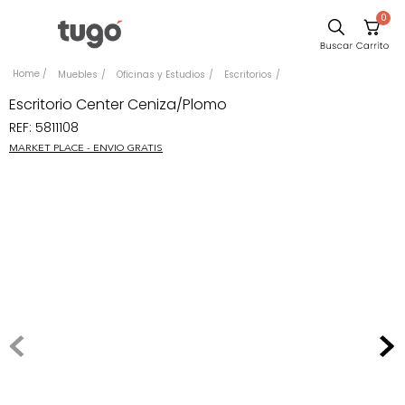
0
Comedor
Muebles
Oficinas y Estudios
Escritorios
Escritorio
Escritorio Center Ceniza/Plomo
REF
:
5811108
Sillas
MARKET PLACE - ENVIO GRATIS
Silla
Sofa
Cuadros
Poltrona
Cama
Mesa Centro
Mesa Noche