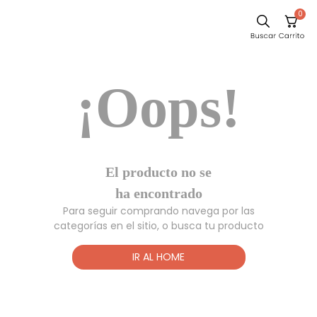
0
Sillas
¡Oops!
Comedor
Escritorio
Silla
Sofa
El producto no
Cuadros
se ha
encontrado
Poltrona
Para seguir comprando navega por las
Cama
categorías en el sitio, o busca tu producto
Mesa Centro
IR AL HOME
Mesa Noche