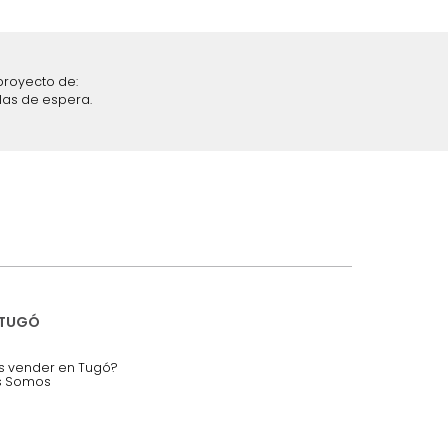
iciones y restricciones en la plataforma de Tugó S.A.S.
mis datos personales.
nstruímos tu proyecto de:
 auditorios, salas de espera.