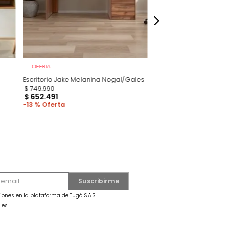
OFERTA
lanina
Escritorio Jake Melanina Nogal/Gales
$
749
.
990
$
652
.
491
13 %