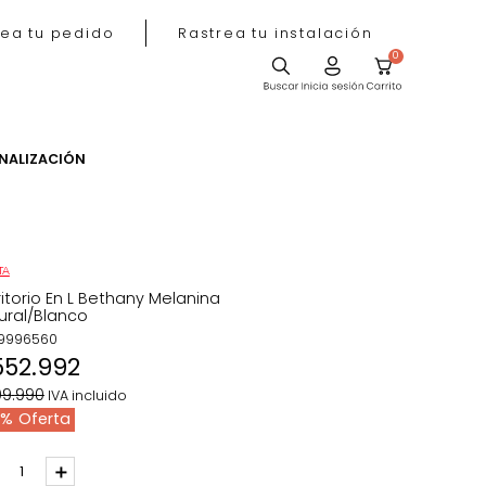
Rastrea tu pedido
Rastrea tu instala
ACIÓN
PERSONALIZACIÓN
OFERTA
Escritorio En L Bethany Melanina
Natural/Blanco
REF
:
9996560
$
552
.
992
$
699
.
990
IVA incluido
21 %