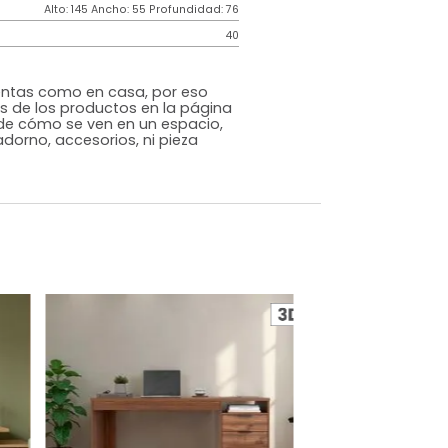
Japandi
Natural
Melamina
o
Si
m)
Alto: 145 Ancho: 55 Profundidad: 76
40
s que te sientas como en casa, por eso
 fotografías de los productos en la página
perspectiva de cómo se ven en un espacio,
luye ningún adorno, accesorios, ni pieza
o acompañe.
dados