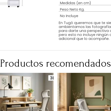
Estilo
Color
Acabado
RequiereArmad
Medidas (en c
Peso Neto Kg.
No Incluye
En Tugó queremo
ambientamos las
para darte una 
pero esto no inc
adicional que l
Productos recomen