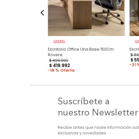
OFERTA
Melanina
Escritorio Office Una Base 150Cm
Rovere
$
499
.
990
$
419
.
992