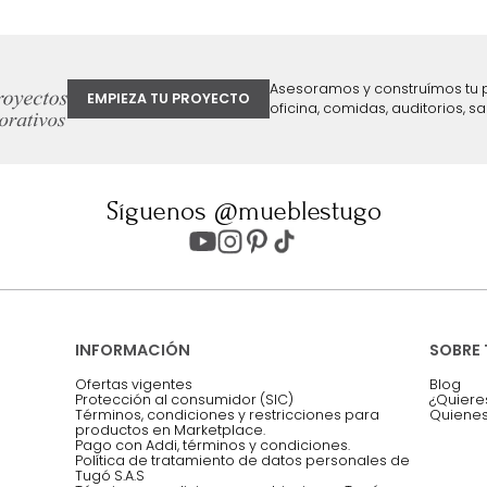
17 %
ter
Entiendo y acepto los términos, cond
Acepto, Autorizo el Tratamiento de 
ión sobre ofertas
Asesoramos y co
EMPIEZA TU PROYECTO
oficina, comidas,