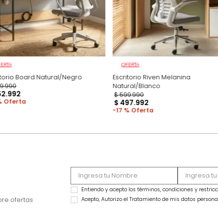
OFERTA
OFERTA
Escritorio Board Natural/Negro
Escritorio Riven Me
$
699
.
990
Natural/Blanco
$
552
.
992
$
599
.
990
21 %
$
497
.
992