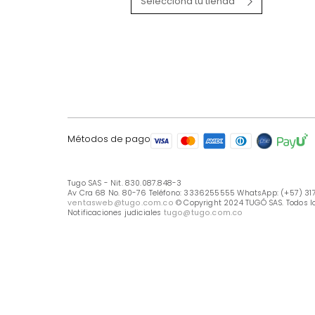
LÍNEA DE ATENCIÓN
Línea Nacional -333 6255555
Whastapp: (+57) 317 426 7836
UBICA TU TIENDA
Selecciona tu tienda