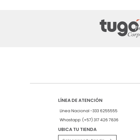
16 %
Suscríbete a
nuestro Newslet
Recibe antes que nadie informac
exclusivas y novedades.