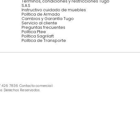
Síguenos @mueblestugo
INFORMACIÓN
Ofertas vigentes
Protección al consumidor (SIC)
Términos, condiciones y restricciones para 
productos en Marketplace.
Pago con Addi, términos y condiciones.
Política de tratamiento de datos personales 
Tugó S.A.S
Términos, condiciones y restricciones Tugó 
S.A.S
Instructivo cuidado de muebles
Política de Armado
Cambios y Garantía Tugo 
Servicio al cliente
Preguntas frecuentes
Política Ptee
Política Sagrilaft
Política de Transporte