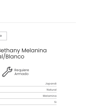
s De Cuidado
orio En L Bethany Melanina
Natural/Blanco
2 años
de
Requiere
garantía
Armado