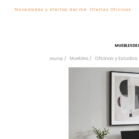
Novedades y ofertas del mes
Ofertas Ofici
TÉRMINOS MÁS BUSCADOS
1
.
Comedor
2
.
Sillas
3
.
Escritorio
MUEB
4
.
Silla
Muebles
Oficinas y Es
5
.
Sofa
6
.
Poltrona
7
.
Cuadros
8
.
Cama
9
.
Mesa Centro
10
.
Mesa Noche