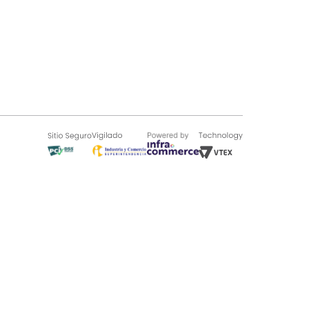
SOBRE TUGÓ
Blog
¿Quieres vender en Tugó?
Quienes Somos
de 