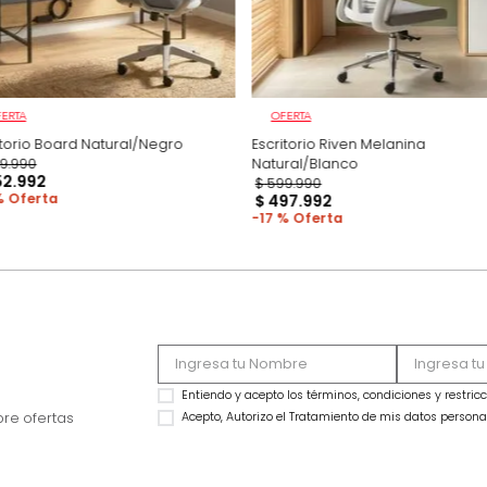
OFERTA
OFERTA
Escritorio Board Natural/Negro
Escritorio Riven Me
$
699
.
990
Natural/Blanco
$
552
.
992
$
599
.
990
21 %
$
497
.
992
17 %