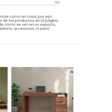
Genérico
Natural
Melamina
o
Si
m)
Alto: 73 Ancho: 120 Largo: 60
16,6
s que te sientas como en casa, por eso
 fotografías de los productos en la página
perspectiva de cómo se ven en un espacio,
luye ningún adorno, accesorios, ni pieza
o acompañe.
dados