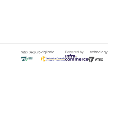
SOBRE TUGÓ
Blog
¿Quieres vender en Tugó?
Quienes Somos
de 