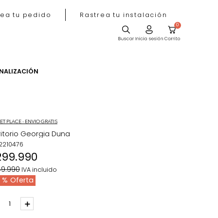
Rastrea tu pedido
Rastrea tu instala
ACIÓN
PERSONALIZACIÓN
MARKET PLACE - ENVIO GRATIS
Escritorio Georgia Duna
REF
:
2210476
$
299
.
990
$
449
.
990
IVA incluido
33 %