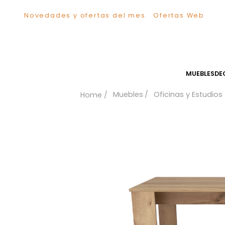
Novedades y ofertas del mes
Ofertas We
TÉRMINOS MÁS BUSCADOS
1
.
Sillas
2
.
Comedor
3
.
Silla
MUEB
4
.
Escritorio
Muebles
Oficinas y Es
5
.
Sofa
6
.
Cuadros
7
.
Poltrona
8
.
Cama
9
.
Mesa Centro
10
.
Mesa Noche