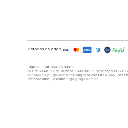
LÍNEA DE ATENCIÓN
Línea Nacional -333 6255555
Whastapp: (+57) 317 426 7836
UBICA TU TIENDA
Selecciona tu tienda