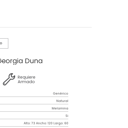
s De Cuidado
critorio Georgia Duna
5 años
de
Requiere
garantía
Armado