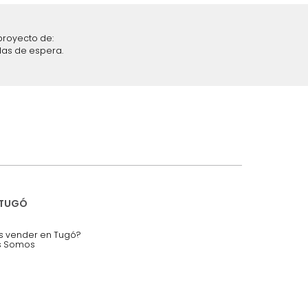
iciones y restricciones en la plataforma de Tugó S.A.S.
mis datos personales.
nstruímos tu proyecto de:
 auditorios, salas de espera.