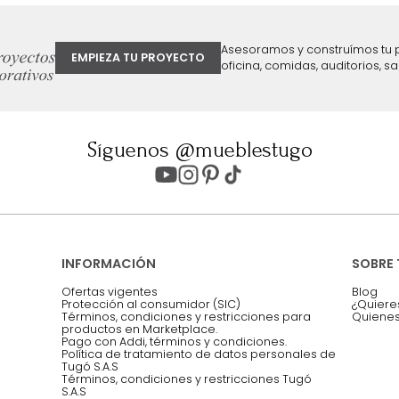
ter
Entiendo y acepto los términos, cond
Acepto, Autorizo el Tratamiento de 
ión sobre ofertas
Asesoramos y co
EMPIEZA TU PROYECTO
oficina, comidas,
Síguenos @mueblestugo