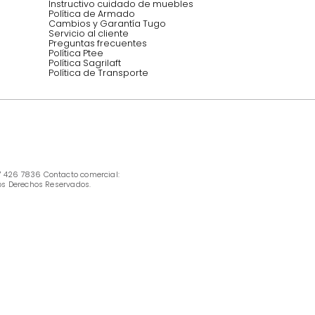
INFORMACIÓN
Ofertas vigentes
Protección al consumidor (SIC)
Términos, condiciones y restricciones para 
productos en Marketplace.
Pago con Addi, términos y condiciones.
Política de tratamiento de datos personales 
Tugó S.A.S
Términos, condiciones y restricciones Tugó 
S.A.S
Instructivo cuidado de muebles
Política de Armado
Cambios y Garantía Tugo 
Servicio al cliente
Preguntas frecuentes
Política Ptee
Política Sagrilaft
Política de Transporte