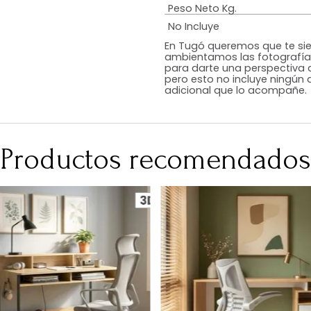
Estilo
Color
Acabado
RequiereArmad
Medidas (en c
Peso Neto Kg.
No Incluye
En Tugó queremo
ambientamos las
para darte una 
pero esto no inc
adicional que l
Productos recomen