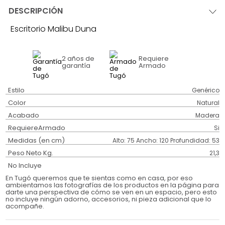
DESCRIPCIÓN
Escritorio Malibu Duna
2 años
de
Requiere
garantía
Armado
Estilo
Genérico
Color
Natural
Acabado
Madera
RequiereArmado
Si
Medidas (en cm)
Alto: 75 Ancho: 120 Profundidad: 53
Peso Neto Kg.
21,3
No Incluye
En Tugó queremos que te sientas como en casa, por eso
ambientamos las fotografías de los productos en la página para
darte una perspectiva de cómo se ven en un espacio, pero esto
no incluye ningún adorno, accesorios, ni pieza adicional que lo
acompañe.