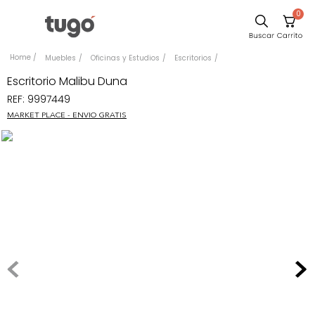
0
Sillas
Muebles
Oficinas y Estudios
Escritorios
Comedor
Escritorio Malibu Duna
REF
:
9997449
Escritorio
MARKET PLACE - ENVIO GRATIS
Silla
Sofa
Cuadros
Poltrona
Cama
Mesa Centro
Mesa Noche