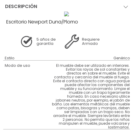
DESCRIPCIÓN
Escritorio Newport Duna/Plomo
5 años
de
Requiere
garantía
Armado
Estilo
Genérico
Modo de uso
El mueble debe ser utilizado en interiores.
Evitar los rayos de sol constantes y
directos en sobre el mueble. Evite el
contacto y cercanía del mueble al fuego.
Evite el contacto directo con agua porque
puede afectar los componentes del
mueble y su funcionamiento. Limpie el
mueble con un trapo ligeramente
húmedo. En caso necesario utilice
jabones neutros, por ejemplo, el jabón de
baño. Los elementos metálicos del mueble
como patas, bisagras y manijas, deben
ser limpiados con un trapo seco. No
arrastre el mueble. Siempre levántelo entre
2 personas. No permita que los niños
manipulen el mueble, puede volcarse y
lastimarlos.