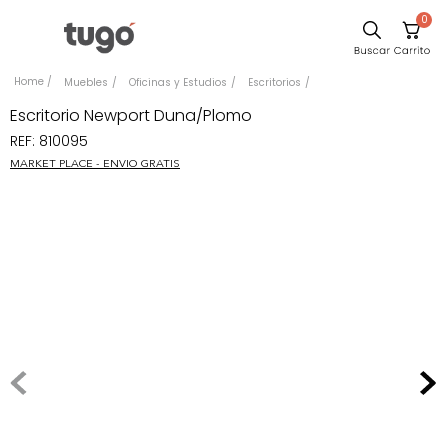
0
Sillas
Muebles
Oficinas y Estudios
Escritorios
Comedor
Escritorio Newport Duna/Plomo
REF
:
810095
Escritorio
MARKET PLACE - ENVIO GRATIS
Silla
Sofa
Cuadros
Poltrona
Cama
Mesa Centro
Mesa Noche