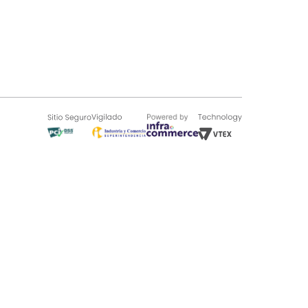
SOBRE TUGÓ
Blog
¿Quieres vender en Tugó?
Quienes Somos
de 