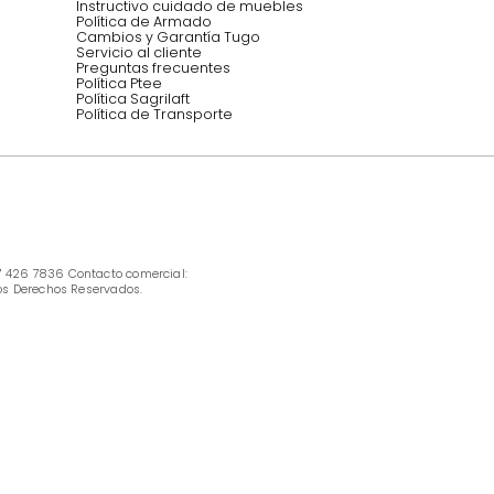
INFORMACIÓN
Ofertas vigentes
Protección al consumidor (SIC)
Términos, condiciones y restricciones para 
productos en Marketplace.
Pago con Addi, términos y condiciones.
Política de tratamiento de datos personales 
Tugó S.A.S
Términos, condiciones y restricciones Tugó 
S.A.S
Instructivo cuidado de muebles
Política de Armado
Cambios y Garantía Tugo 
Servicio al cliente
Preguntas frecuentes
Política Ptee
Política Sagrilaft
Política de Transporte