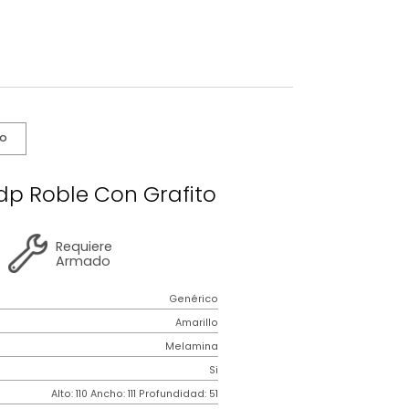
s De Cuidado
 Nexus Mdp Roble Con Grafito
2 años
de
Requiere
garantía
Armado