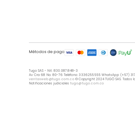
LÍNEA DE ATENCIÓN
Línea Nacional -333 6255555
Whastapp: (+57) 317 426 7836
UBICA TU TIENDA
Selecciona tu tienda