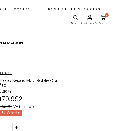
Rastrea tu pedido
Rastrea tu instala
ACIÓN
PERSONALIZACIÓN
MARKETPLACE
Escritorio Nexus Mdp Roble Con
Grafito
REF
:
2210781
$
479
.
992
$
639
.
990
IVA incluido
25 %