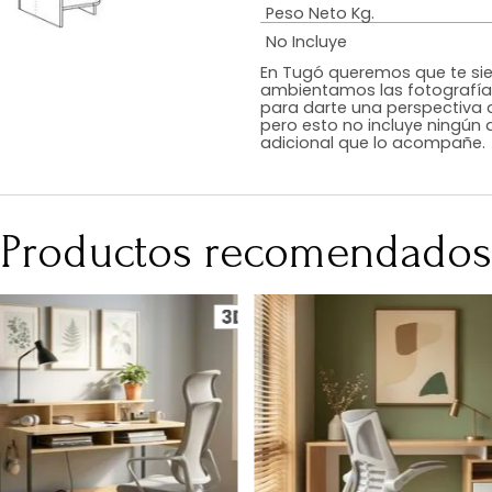
Estilo
Color
Acabado
RequiereArmad
Medidas (en c
Peso Neto Kg.
No Incluye
En Tugó queremo
ambientamos las
para darte una 
pero esto no inc
adicional que l
Productos recomen