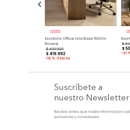
OFERTA
Melanina
Escritorio Office Una Base 150Cm
Rovere
$
499
.
990
$
419
.
992
16 %