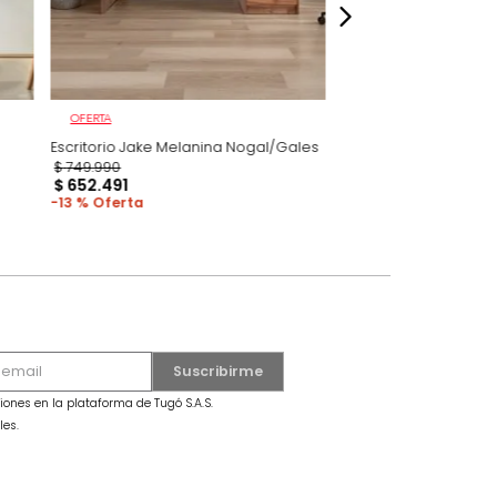
OFERTA
lanina
Escritorio Jake Melanina Nogal/Gales
$
749
.
990
$
652
.
491
13 %