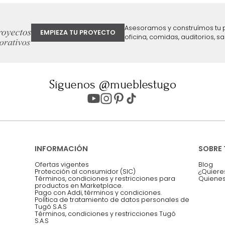
ter
Entiendo y acepto los términos, cond
Acepto, Autorizo el Tratamiento de 
ión sobre ofertas
Asesoramos y co
EMPIEZA TU PROYECTO
oficina, comidas,
Síguenos @mueblestugo