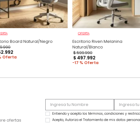
OFERTA
OFERTA
Escritorio Board Natural/Negro
Escritorio Riven Me
$
699
.
990
Natural/Blanco
$
552
.
992
$
599
.
990
21 %
$
497
.
992
17 %