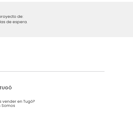
iciones y restricciones en la plataforma de Tugó S.A.S.
mis datos personales.
nstruímos tu proyecto de:
 auditorios, salas de espera.