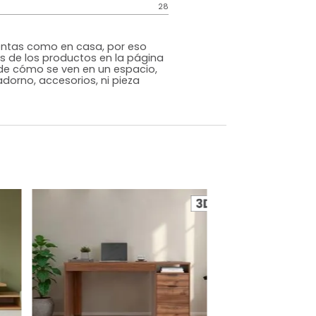
Genérico
Amarillo
Melamina
o
Si
m)
Alto: 110 Ancho: 111 Profundidad: 51
28
s que te sientas como en casa, por eso
 fotografías de los productos en la página
perspectiva de cómo se ven en un espacio,
luye ningún adorno, accesorios, ni pieza
o acompañe.
dados