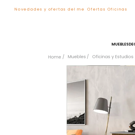
Novedades y ofertas del mes
Ofertas Ofici
TÉRMINOS MÁS BUSCADOS
1
.
Comedor
2
.
Sillas
3
.
Escritorio
MUEB
4
.
Silla
Muebles
Oficinas y Es
5
.
Sofa
6
.
Poltrona
7
.
Cuadros
8
.
Cama
9
.
Mesa Centro
10
.
Mesa Noche