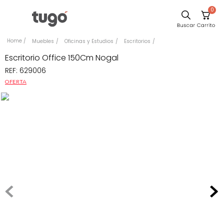
0
Sillas
Muebles
Oficinas y Estudios
Escritorios
Comedor
Escritorio Office 150Cm Nogal
REF
:
629006
Escritorio
OFERTA
Silla
Sofa
Cuadros
Poltrona
Cama
Mesa Centro
Mesa Noche