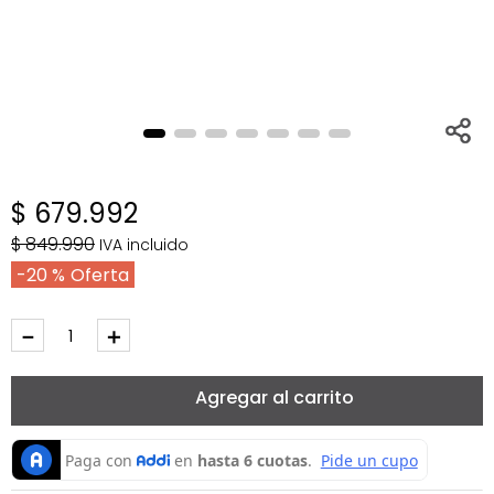
$
679
.
992
$
849
.
990
IVA incluido
20 %
－
＋
Agregar al carrito