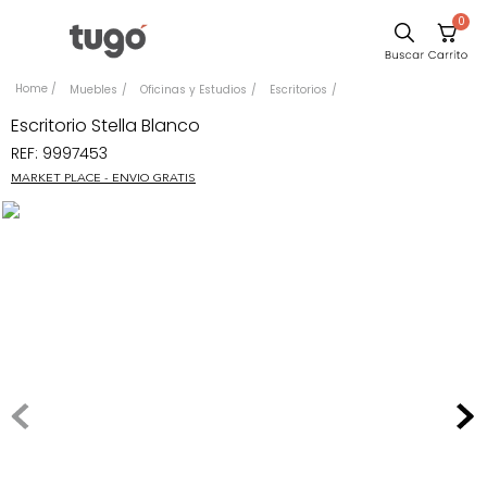
0
Sillas
Muebles
Oficinas y Estudios
Escritorios
Comedor
Escritorio Stella Blanco
REF
:
9997453
Silla
MARKET PLACE - ENVIO GRATIS
Escritorio
Sofa
Cuadros
Poltrona
Cama
Mesa Centro
Mesa Noche