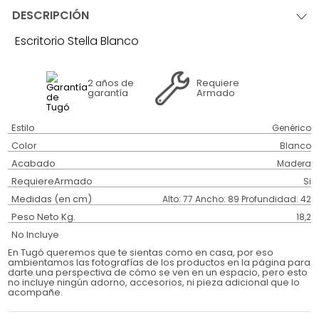
DESCRIPCIÓN
Escritorio Stella Blanco
2 años
de
Requiere
garantía
Armado
Estilo
Genérico
Color
Blanco
Acabado
Madera
RequiereArmado
Si
Medidas (en cm)
Alto: 77 Ancho: 89 Profundidad: 42
Peso Neto Kg.
18,2
No Incluye
En Tugó queremos que te sientas como en casa, por eso
ambientamos las fotografías de los productos en la página para
darte una perspectiva de cómo se ven en un espacio, pero esto
no incluye ningún adorno, accesorios, ni pieza adicional que lo
acompañe.