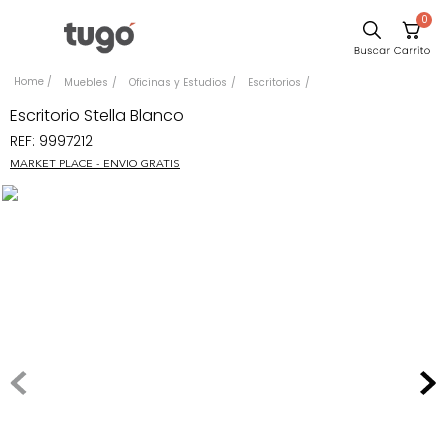
0
Comedor
Muebles
Oficinas y Estudios
Escritorios
Escritorio
Escritorio Stella Blanco
REF
:
9997212
Sillas
MARKET PLACE - ENVIO GRATIS
Silla
Sofa
Cuadros
Poltrona
Cama
Mesa Centro
Mesa Noche