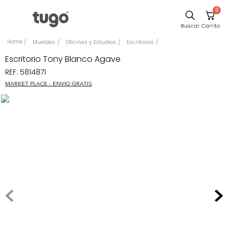
0
Sillas
Muebles
Oficinas y Estudios
Escritorios
Comedor
Escritorio Tony Blanco Agave
REF
:
5814871
Escritorio
MARKET PLACE - ENVIO GRATIS
Silla
Sofa
Cuadros
Poltrona
Cama
Mesa Centro
Mesa Noche