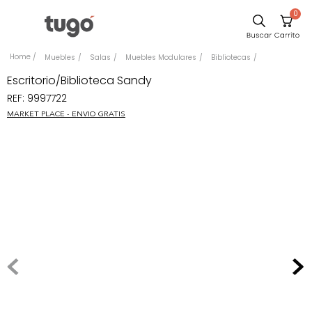
0
Sillas
Muebles
Salas
Muebles Modulares
Bibliotecas
Comedor
Escritorio/Biblioteca Sandy
REF
:
9997722
Escritorio
MARKET PLACE - ENVIO GRATIS
Silla
Sofa
Cuadros
Poltrona
Cama
Mesa Centro
Mesa Noche