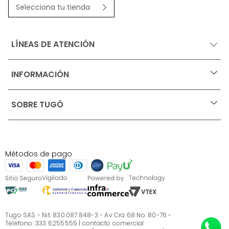
Selecciona tu tienda
LÍNEAS DE ATENCIÓN
INFORMACIÓN
+
Ofertas vigentes
SOBRE TUGÓ
+
Protección al consumidor (SIC)
Términos, condiciones y restricciones para productos 
en Marketplace.
Blog
Pago con Addi, términos y condiciones.
Test de estilos
Política de tratamiento de datos personales de Tugó 
¿Quieres vender en Tugó?
S.A.S
Métodos de pago
Términos, condiciones y restricciones Tugó S.A.S
Instructivo cuidado de muebles
Sé parte de Tugó
¿Quiénes somos?
Servicio al cliente
Preguntas frecuentes
Tugo SAS - Nit. 830.087.848-3 - Av Cra 68 No. 80-76 -
Teléfono: 333 6255555 | contacto comercial: