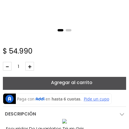
$
54
.
990
－
＋
Agregar al carrito
DESCRIPCIÓN
Escurridor De Lavaplatos Trium Gris