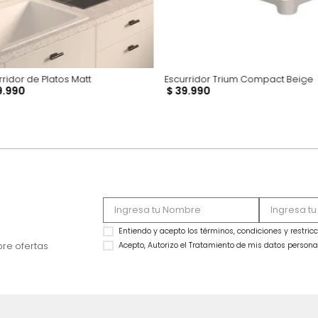
Escurridor de Platos Matt
Escurridor Trium C
$
49
.
990
$
39
.
990