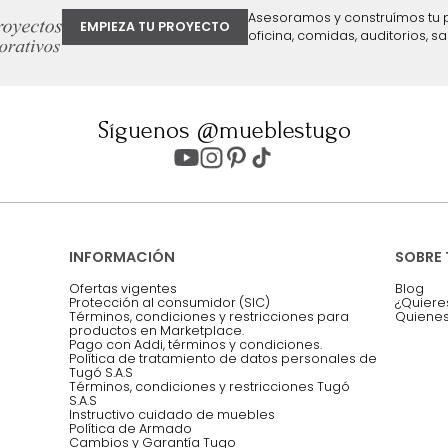
ter
Entiendo y acepto los términos, cond
Acepto, Autorizo el Tratamiento de 
ión sobre ofertas
Asesoramos y co
EMPIEZA TU PROYECTO
oficina, comidas,
Síguenos @mueblestugo