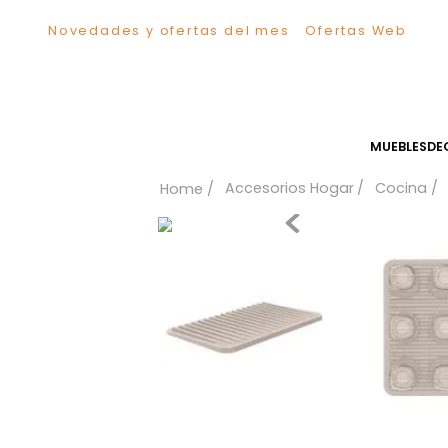
Novedades y ofertas del mes
Ofertas We
TÉRMINOS MÁS BUSCADOS
1
.
Sillas
2
.
Comedor
3
.
Escritorio
MUEB
4
.
Silla
Accesorios Hogar
Coc
5
.
Sofa
6
.
Cuadros
7
.
Poltrona
8
.
Cama
9
.
Mesa Centro
10
.
Mesa Noche