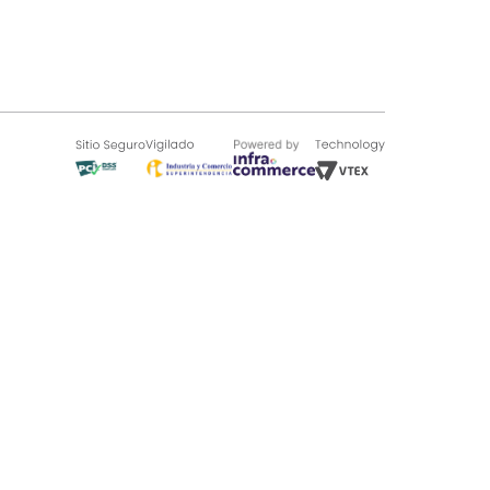
SOBRE TUGÓ
Blog
¿Quieres vender en Tugó?
Quienes Somos
de 