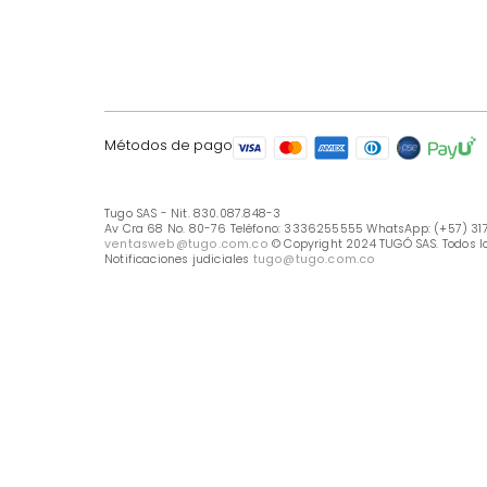
LÍNEA DE ATENCIÓN
Línea Nacional -333 6255555
Whastapp: (+57) 317 426 7836
UBICA TU TIENDA
Selecciona tu tienda
Métodos de pago