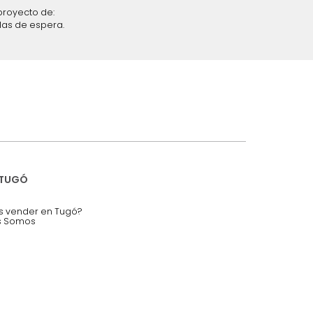
iciones y restricciones en la plataforma de Tugó S.A.S.
mis datos personales.
nstruímos tu proyecto de:
 auditorios, salas de espera.