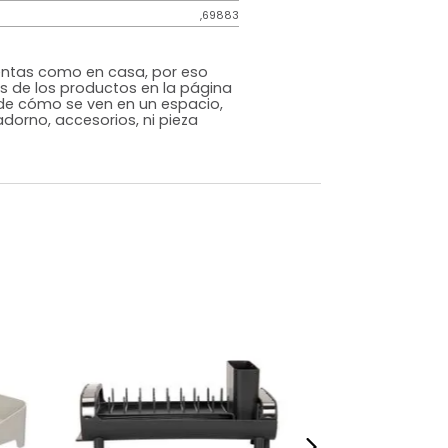
Genérico
Beige
Polipropileno
m)
Largo: 35 Ancho: 21 Profundidad: 1
,69883
s que te sientas como en casa, por eso
 fotografías de los productos en la página
perspectiva de cómo se ven en un espacio,
luye ningún adorno, accesorios, ni pieza
o acompañe.
dados