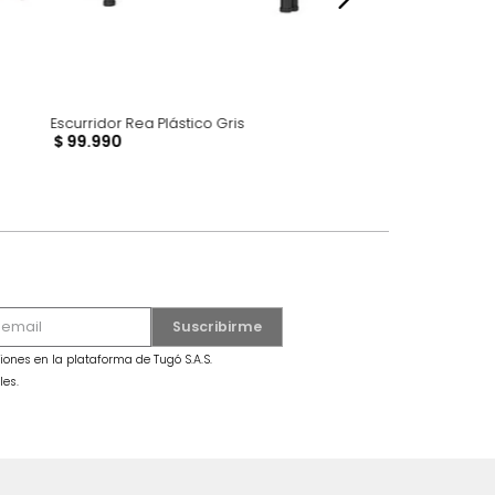
ompact Beige
Escurridor Rea Plástico Gris
$
99
.
990