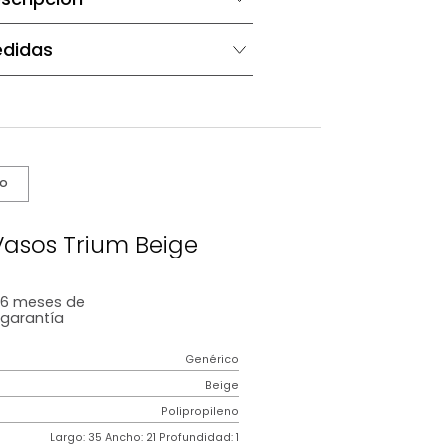
Descripción
Medidas
s De Cuidado
idor De Vasos Trium Beige
6 meses
de
garantía