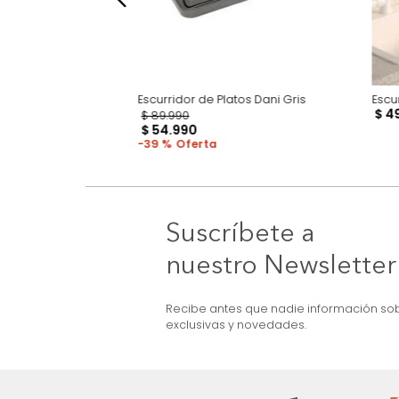
Escurridor de Platos Dani Gris
$
89
.
990
$
54
.
990
39 %
Suscríbete a