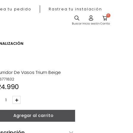
Rastrea tu pedido
Rastrea tu instala
ACIÓN
PERSONALIZACIÓN
Escurridor De Vasos Trium Beige
REF
:
8771832
$
24
.
990
－
＋
Agregar al carrito