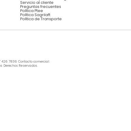
INFORMACIÓN
Ofertas vigentes
Protección al consumidor (SIC)
Términos, condiciones y restricciones para 
productos en Marketplace.
Pago con Addi, términos y condiciones.
Política de tratamiento de datos personales 
Tugó S.A.S
Términos, condiciones y restricciones Tugó 
S.A.S
Instructivo cuidado de muebles
Política de Armado
Cambios y Garantía Tugo 
Servicio al cliente
Preguntas frecuentes
Política Ptee
Política Sagrilaft
Política de Transporte