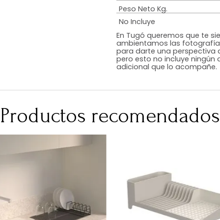
Estilo
Color
Acabado
Medidas (en c
Peso Neto Kg.
No Incluye
En Tugó queremo
ambientamos las
para darte una 
pero esto no inc
adicional que l
Productos recomen