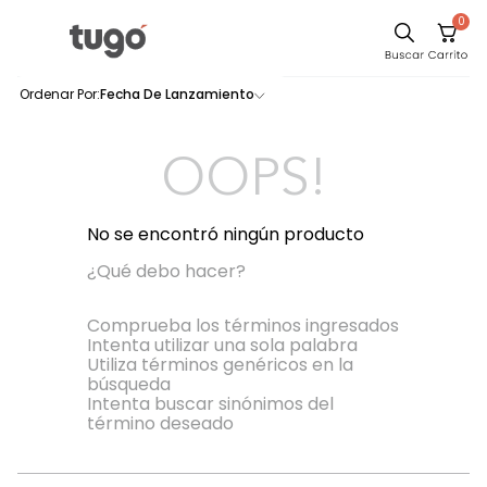
0
Sillas
Fecha De Lanzamiento
0
productos
Comedor
Silla
OOPS!
Escritorio
Sofa
No se encontró ningún producto
Cuadros
¿Qué debo hacer?
Poltrona
Comprueba los términos ingresados
Intenta utilizar una sola palabra
Cama
Utiliza términos genéricos en la
búsqueda
Mesa Centro
Intenta buscar sinónimos del
Mesa Noche
término deseado