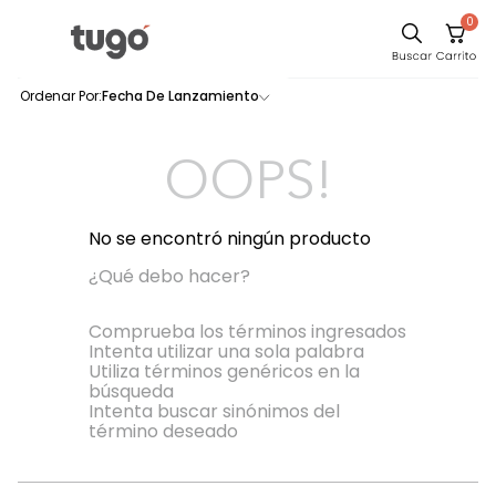
0
Sillas
Fecha De Lanzamiento
0
productos
Comedor
Escritorio
OOPS!
Silla
Sofa
No se encontró ningún producto
Cuadros
¿Qué debo hacer?
Poltrona
Comprueba los términos ingresados
Intenta utilizar una sola palabra
Cama
Utiliza términos genéricos en la
búsqueda
Mesa Centro
Intenta buscar sinónimos del
Mesa Noche
término deseado