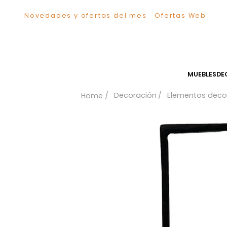
Novedades y ofertas del mes
Ofertas We
TÉRMINOS MÁS BUSCADOS
1
.
Sillas
2
.
Comedor
3
.
Escritorio
MUEB
4
.
Silla
Decoración
Elementos
5
.
Sofa
6
.
Cuadros
7
.
Poltrona
8
.
Cama
9
.
Mesa Centro
10
.
Mesa Noche