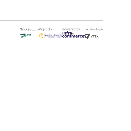
SOBRE TUGÓ
Blog
¿Quieres vender en Tugó?
Quienes Somos
de 