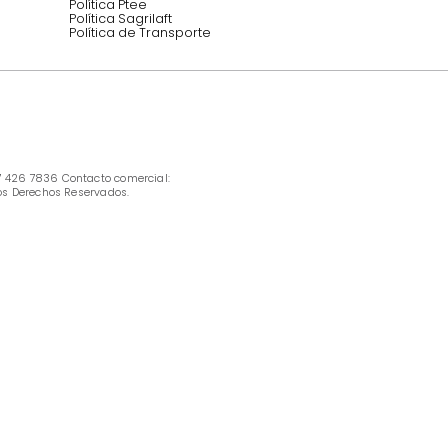
INFORMACIÓN
Ofertas vigentes
Protección al consumidor (SIC)
Términos, condiciones y restricciones para 
productos en Marketplace.
Pago con Addi, términos y condiciones.
Política de tratamiento de datos personales 
Tugó S.A.S
Términos, condiciones y restricciones Tugó 
S.A.S
Instructivo cuidado de muebles
Política de Armado
Cambios y Garantía Tugo 
Servicio al cliente
Preguntas frecuentes
Política Ptee
Política Sagrilaft
Política de Transporte