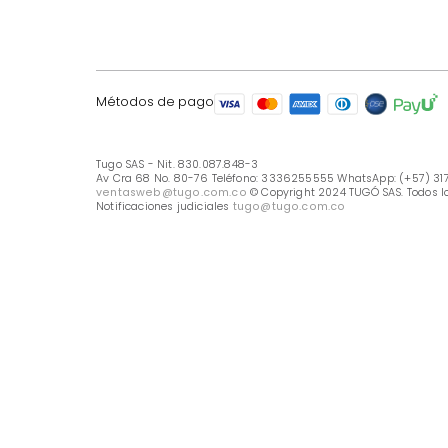
LÍNEA DE ATENCIÓN
Línea Nacional -333 6255555
Whastapp: (+57) 317 426 7836
UBICA TU TIENDA
Selecciona tu tienda
Métodos de pago