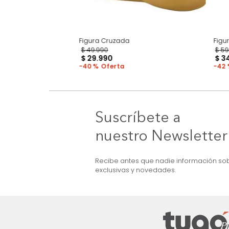
Figura Cruzada
$
49
.
990
$
29
.
990
40 %