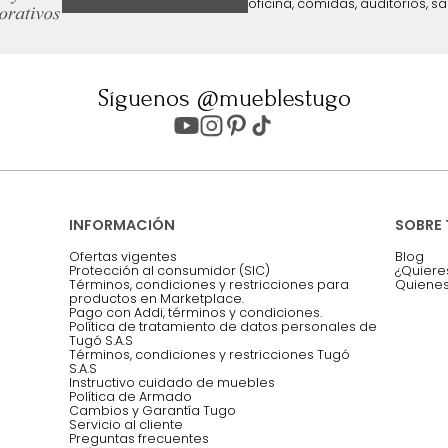
ter
Entiendo y acepto los términos, cond
Acepto, Autorizo el Tratamiento de 
ión sobre ofertas
Asesoramos y co
EMPIEZA TU PROYECTO
oficina, comidas,
Síguenos @mueblestugo