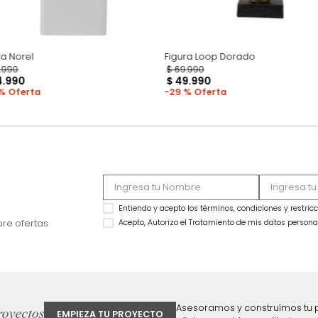
Figura Norel
Figura Loop Dorad
$
59
.
990
$
69
.
990
$
34
.
990
$
49
.
990
42 %
29 %