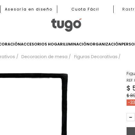
b
Asesoría en diseño
Cuota Fácil
LES
DECORACIÓN
ACCESORIOS HOGAR
ILUMINACIÓN
ORGANIZ
 decorativos
Decoracion de mesa
Figuras Decora