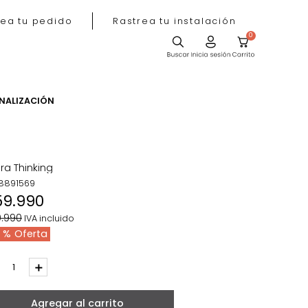
Rastrea tu pedido
Rastrea tu instala
ACIÓN
PERSONALIZACIÓN
tivas
Figura Thinking
REF
:
8891569
$
59
.
990
$
89
.
990
IVA incluido
33 %
－
＋