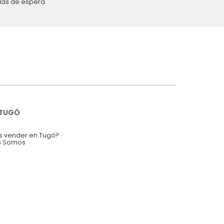
iciones y restricciones en la plataforma de Tugó S.A.S.
mis datos personales.
nstruímos tu proyecto de:
 auditorios, salas de espera.