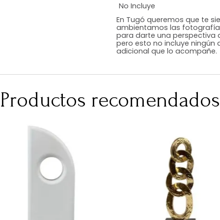
Estilo
Color
Acabado
Medidas (en c
Peso Neto Kg.
No Incluye
En Tugó queremo
ambientamos las
para darte una 
pero esto no inc
adicional que l
Productos recomen