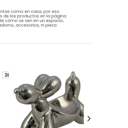
Contemporáneo
Negro
Metal
m)
Alto: 17 Ancho: 14 Profundidad: 4
,46
s que te sientas como en casa, por eso
 fotografías de los productos en la página
perspectiva de cómo se ven en un espacio,
luye ningún adorno, accesorios, ni pieza
o acompañe.
dados