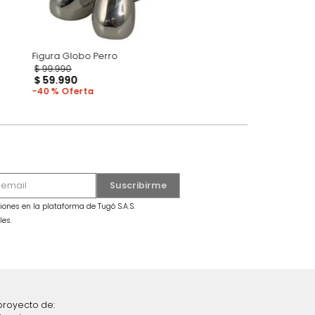
o
Figura Globo Perro
$
99
.
990
$
59
.
990
40 %