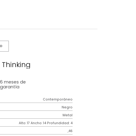
s De Cuidado
Figura Thinking
6 meses
de
garantía