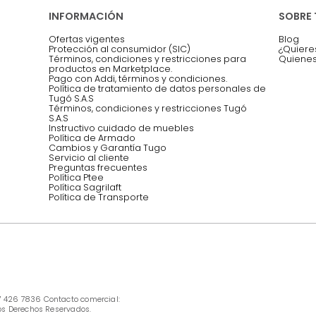
Asesoramos y co
EMPIEZA TU PROYECTO
oficina, comidas,
Síguenos @mueblestugo
INFORMACIÓN
Ofertas vigentes
Protección al consumidor (SIC)
Términos, condiciones y restricciones para 
productos en Marketplace.
Pago con Addi, términos y condiciones.
Política de tratamiento de datos personales 
Tugó S.A.S
Términos, condiciones y restricciones Tugó 
S.A.S