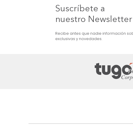
Figura Cruzada
$
49
.
990
$
29
.
990
40 %
Suscríbete a
nuestro Newslet
Recibe antes que nadie informac
exclusivas y novedades.