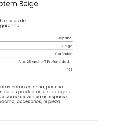
s De Cuidado
Figura Totem Beige
6 meses
de
garantía
Japandi
Beige
Cerámica
m)
Alto: 25 Ancho: 11 Profundidad: 4
,425
s que te sientas como en casa, por eso
 fotografías de los productos en la página