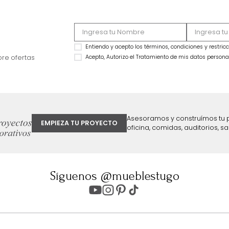
Figura Norel
Figura Loop Dorad
$
59
.
990
$
69
.
990
$
34
.
990
$
49
.
990
42 %
29 %
ter
Entiendo y acepto los términos, cond
Acepto, Autorizo el Tratamiento de 
ión sobre ofertas