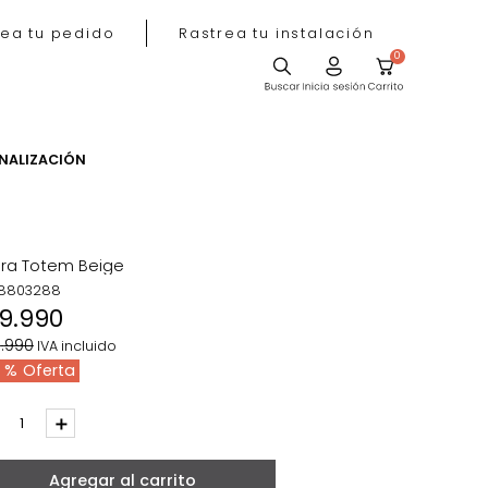
Rastrea tu pedido
Rastrea tu instala
ACIÓN
PERSONALIZACIÓN
tivas
Figura Totem Beige
REF
:
8803288
$
19
.
990
$
29
.
990
IVA incluido
33 %
－
＋