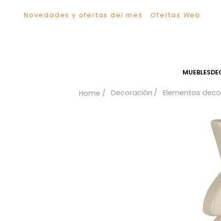
Novedades y ofertas del mes
Ofertas We
TÉRMINOS MÁS BUSCADOS
1
.
Sillas
2
.
Comedor
3
.
Silla
MUEB
4
.
Escritorio
Decoración
Elementos
5
.
Sofa
6
.
Cuadros
7
.
Poltrona
8
.
Cama
9
.
Mesa Centro
10
.
Mesa Noche