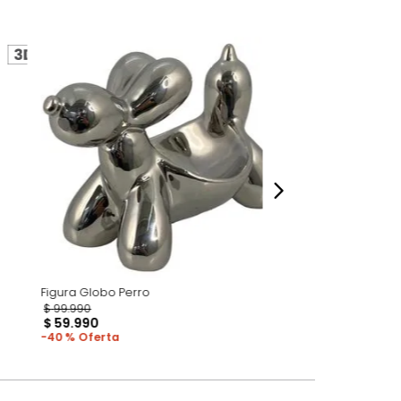
perspectiva de cómo se ven en un espacio,
luye ningún adorno, accesorios, ni pieza
o acompañe.
dados