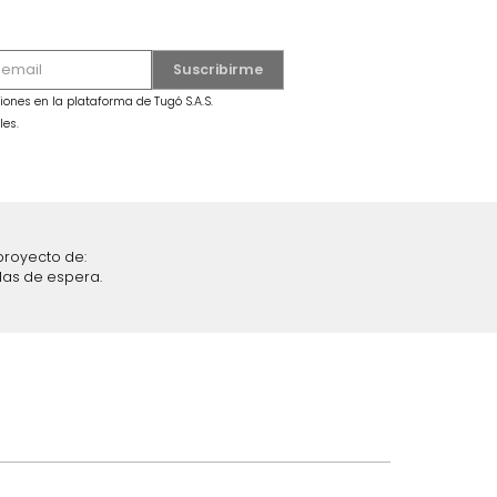
o
Figura Globo Perro
$
99
.
990
$
59
.
990
40 %
iciones y restricciones en la plataforma de Tugó S.A.S.
mis datos personales.