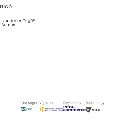
nstruímos tu proyecto de:
 auditorios, salas de espera.
SOBRE TUGÓ
Blog
¿Quieres vender en Tugó?
Quienes Somos
de 