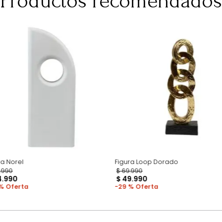
para darte una 
pero esto no inc
adicional que l
Productos recomen