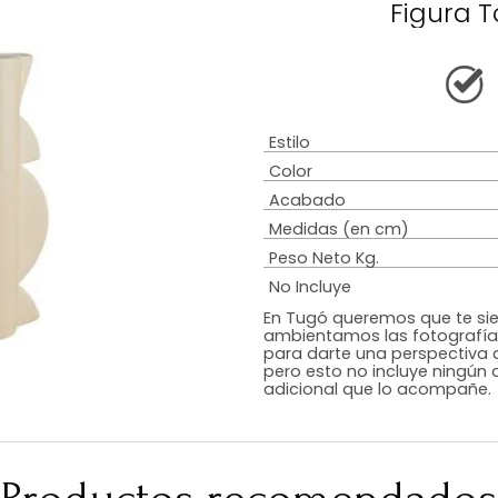
Descripción
Garantía
Armado
Tip
Estilo
Color
Acabado
Medidas (en c
Peso Neto Kg.
No Incluye
En Tugó queremo
ambientamos las