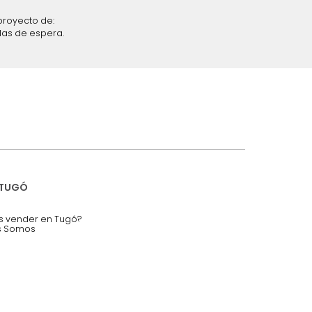
iciones y restricciones en la plataforma de Tugó S.A.S.
mis datos personales.
nstruímos tu proyecto de:
 auditorios, salas de espera.