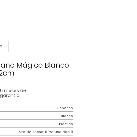
s De Cuidado
ficial Avellano Mágico Blanco
62cm
6 meses
de
garantía