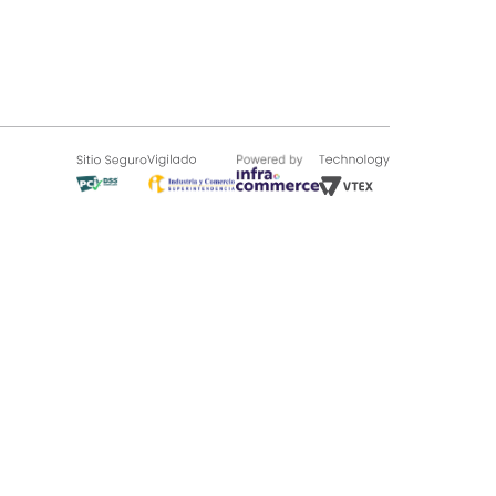
SOBRE TUGÓ
Blog
¿Quieres vender en Tugó?
Quienes Somos
de 