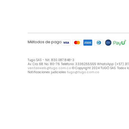
LÍNEA DE ATENCIÓN
Línea Nacional -333 6255555
Whastapp: (+57) 317 426 7836
UBICA TU TIENDA
Selecciona tu tienda