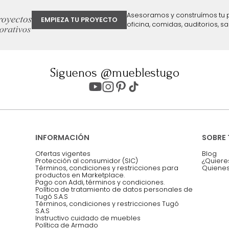
ter
Entiendo y acepto los términos, cond
Acepto, Autorizo el Tratamiento de 
ión sobre ofertas
Asesoramos y co
EMPIEZA TU PROYECTO
oficina, comidas,
Síguenos @mueblestugo