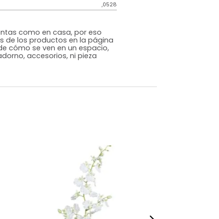
Genérico
Blanco
Plástico
m)
Alto: 48 Ancho: 11 Profundidad: 11
,0528
s que te sientas como en casa, por eso
 fotografías de los productos en la página
perspectiva de cómo se ven en un espacio,
luye ningún adorno, accesorios, ni pieza
o acompañe.
dados