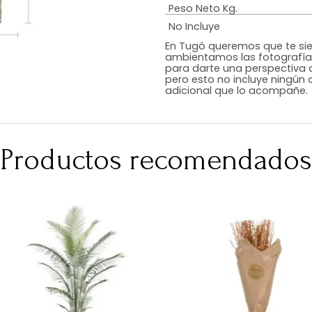
Estilo
Color
Acabado
Medidas (en c
Peso Neto Kg.
No Incluye
En Tugó queremo
ambientamos las
para darte una 
pero esto no inc
adicional que l
Productos recomen