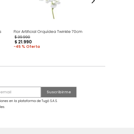
uet Palang Brass
Flor Artificial Orquídea Twinkle 70cm
P
$
39
.
990
$
21
.
990
45 %