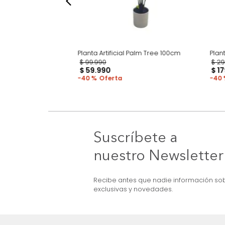
 Cycas
Planta Artificial Palm Tree 100cm
$
99
.
990
$
59
.
990
40 %