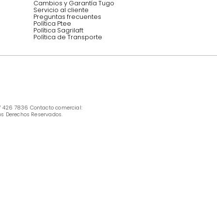
INFORMACIÓN
Ofertas vigentes
Protección al consumidor (SIC)
Términos, condiciones y restricciones para 
productos en Marketplace.
Pago con Addi, términos y condiciones.
Política de tratamiento de datos personales 
Tugó S.A.S
Términos, condiciones y restricciones Tugó 
S.A.S
Instructivo cuidado de muebles
Política de Armado
Cambios y Garantía Tugo 
Servicio al cliente
Preguntas frecuentes
Política Ptee
Política Sagrilaft
Política de Transporte