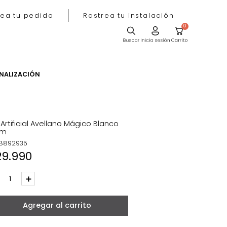
Rastrea tu pedido
Rastrea tu instala
ACIÓN
PERSONALIZACIÓN
Flor Artificial Avellano Mágico Blanco
62cm
REF
:
8892935
$
29
.
990
－
＋