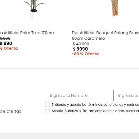
Planta Artificial Palm Tree 170cm
Flor Artificial Bouq
$
299
.
990
60cm Caramelo
$
179
.
990
$
49
.
990
40 %
$
9990
80 %