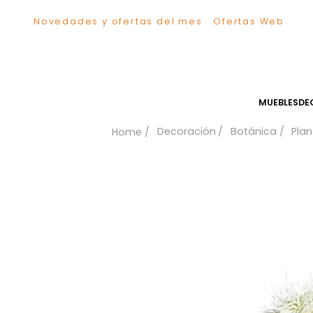
Novedades y ofertas del mes
Ofertas We
TÉRMINOS MÁS BUSCADOS
1
.
Sillas
2
.
Comedor
3
.
Silla
MUEB
4
.
Escritorio
Decoración
Botánica
5
.
Sofa
6
.
Cuadros
7
.
Poltrona
8
.
Cama
9
.
Mesa Centro
10
.
Mesa Noche