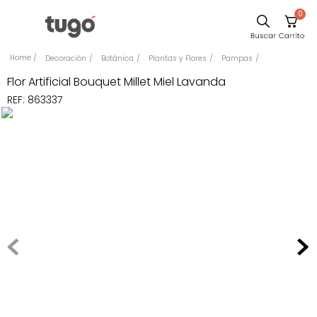
0
Comedor
Decoración
Botánica
Plantas y Flores
Pampas
Escritorio
Flor Artificial Bouquet Millet Miel Lavanda
REF
:
863337
Sillas
Silla
Cuadros
Sofa
Poltrona
Cama
Mesa Centro
Mesa Noche