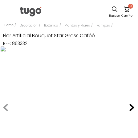
0
Comedor
Decoración
Botánica
Plantas y Flores
Pampas
Escritorio
Flor Artificial Bouquet Star Grass Caféé
REF
:
863332
Sillas
Silla
Sofa
Cuadros
Poltrona
Cama
Mesa Centro
Mesa Noche