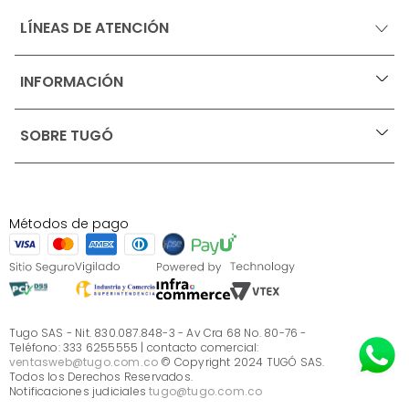
LÍNEAS DE ATENCIÓN
INFORMACIÓN
+
Ofertas vigentes
SOBRE TUGÓ
+
Protección al consumidor (SIC)
Términos, condiciones y restricciones para productos 
en Marketplace.
Blog
Pago con Addi, términos y condiciones.
Test de estilos
Política de tratamiento de datos personales de Tugó 
¿Quieres vender en Tugó?
S.A.S
Métodos de pago
Términos, condiciones y restricciones Tugó S.A.S
Instructivo cuidado de muebles
Sé parte de Tugó
¿Quiénes somos?
Servicio al cliente
Preguntas frecuentes
Tugo SAS - Nit. 830.087.848-3 - Av Cra 68 No. 80-76 -
Teléfono: 333 6255555 | contacto comercial:
ventasweb@tugo.com.co
© Copyright 2024 TUGÓ SAS.
Todos los Derechos Reservados.
Notificaciones judiciales
tugo@tugo.com.co