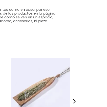
Genérico
Varios
Plantas disecadas
m)
Alto: 60 Ancho: 11 Profundidad: 35
,256
s que te sientas como en casa, por eso
 fotografías de los productos en la página
perspectiva de cómo se ven en un espacio,
luye ningún adorno, accesorios, ni pieza
o acompañe.
dados