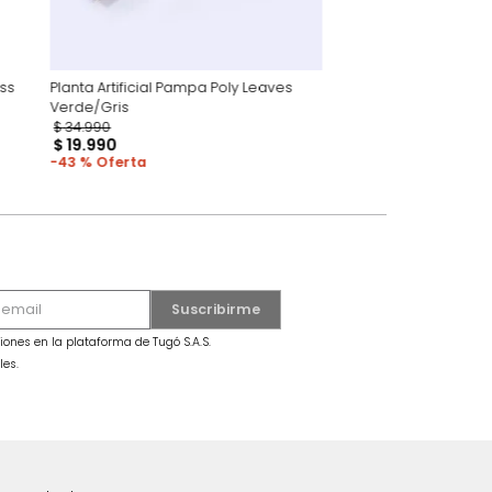
et Pampas Grass
Planta Artificial Pampa Poly Leaves
Verde/Gris
$
34
.
990
$
19
.
990
43 %