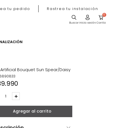
Rastrea tu pedido
Rastrea tu instala
ACIÓN
PERSONALIZACIÓN
Flor Artificial Bouquet Sun Spear/Daisy
REF
:
8890833
$
39
.
990
－
＋
Agregar al carrito