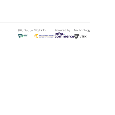
SOBRE TUGÓ
Blog
¿Quieres vender en Tugó?
Quienes Somos
de 