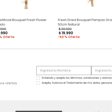
Flor Artificial Bouquet Fresh Flower
Fresh Dried Bouqu
Rosado
50cm Natural
$
39
.
990
$
39
.
990
$
21
.
990
$
19
.
990
45 %
50 %