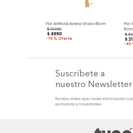
aja Peony Lavanda
Flor Artificial Avana Grass 45cm
$
19
.
990
$
4990
75 %