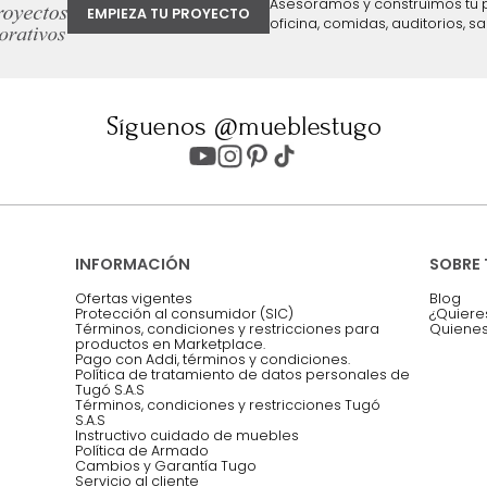
ter
Entiendo y acepto los términos, cond
Acepto, Autorizo el Tratamiento de 
ión sobre ofertas
Asesoramos y co
EMPIEZA TU PROYECTO
oficina, comidas,
Síguenos @mueblestugo