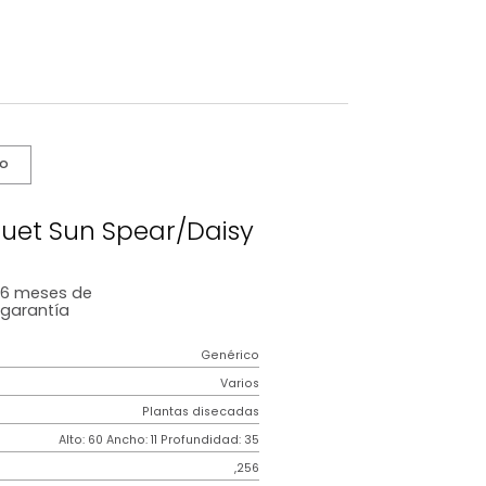
s De Cuidado
icial Bouquet Sun Spear/Daisy
6 meses
de
garantía