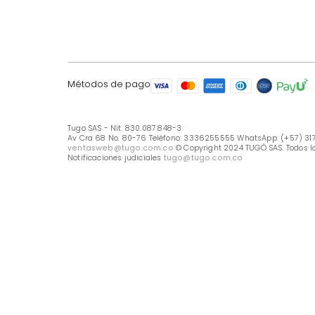
LÍNEA DE ATENCIÓN
Línea Nacional -333 6255555
Whastapp: (+57) 317 426 7836
UBICA TU TIENDA
Selecciona tu tienda
Métodos de pago