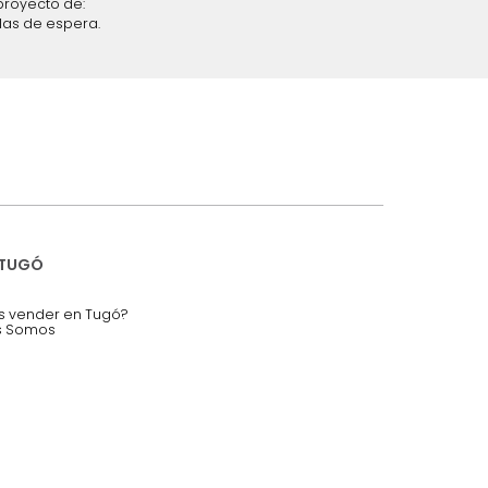
iciones y restricciones en la plataforma de Tugó S.A.S.
mis datos personales.
nstruímos tu proyecto de:
 auditorios, salas de espera.