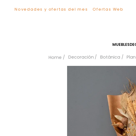
Novedades y ofertas del mes
Ofertas We
TÉRMINOS MÁS BUSCADOS
1
.
Sillas
2
.
Comedor
3
.
Escritorio
MUEB
4
.
Silla
Decoración
Botánica
5
.
Sofa
6
.
Cuadros
7
.
Poltrona
8
.
Cama
9
.
Mesa Centro
10
.
Mesa Noche