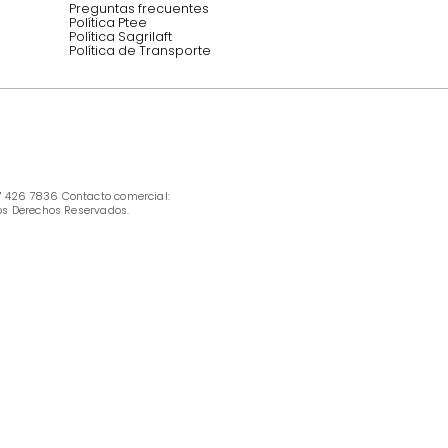
INFORMACIÓN
Ofertas vigentes
Protección al consumidor (SIC)
Términos, condiciones y restricciones para 
productos en Marketplace.
Pago con Addi, términos y condiciones.
Política de tratamiento de datos personales 
Tugó S.A.S
Términos, condiciones y restricciones Tugó 
S.A.S
Instructivo cuidado de muebles
Política de Armado
Cambios y Garantía Tugo 
Servicio al cliente
Preguntas frecuentes
Política Ptee
Política Sagrilaft
Política de Transporte