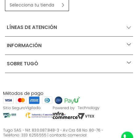
Selecciona tu tienda
LÍNEAS DE ATENCIÓN
INFORMACIÓN
+
Ofertas vigentes
SOBRE TUGÓ
+
Protección al consumidor (SIC)
Términos, condiciones y restricciones para productos 
en Marketplace.
Blog
Pago con Addi, términos y condiciones.
Test de estilos
Política de tratamiento de datos personales de Tugó 
¿Quieres vender en Tugó?
S.A.S
Métodos de pago
Términos, condiciones y restricciones Tugó S.A.S
Instructivo cuidado de muebles
Sé parte de Tugó
¿Quiénes somos?
Servicio al cliente
Preguntas frecuentes
Tugo SAS - Nit. 830.087.848-3 - Av Cra 68 No. 80-76 -
Teléfono: 333 6255555 | contacto comercial: