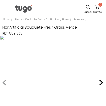
0
Sillas
Decoración
Botánica
Plantas y Flores
Pampas
Comedor
Flor Artificial Bouquete Fresh Grass Verde
REF
:
8891353
Escritorio
Silla
Sofa
Cuadros
Poltrona
Cama
Mesa Centro
Mesa Noche