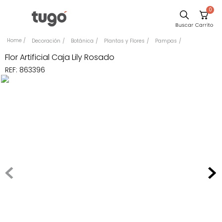
0
Sillas
Decoración
Botánica
Plantas y Flores
Pampas
Comedor
Flor Artificial Caja Lily Rosado
REF
:
863396
Silla
Escritorio
Sofa
Cuadros
Poltrona
Cama
Mesa Centro
Mesa Noche