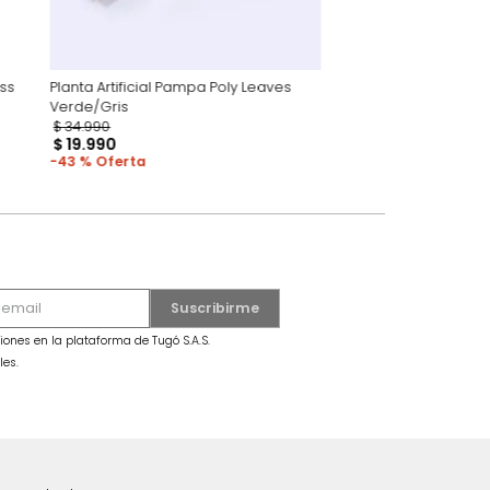
et Pampas Grass
Planta Artificial Pampa Poly Leaves
Verde/Gris
$
34
.
990
$
19
.
990
43 %