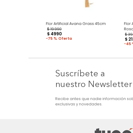
aja Peony Lavanda
Flor Artificial Avana Grass 45cm
$
19
.
990
$
4990
75 %