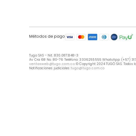
LÍNEA DE ATENCIÓN
Línea Nacional -333 6255555
Whastapp: (+57) 317 426 7836
UBICA TU TIENDA
Selecciona tu tienda
Métodos de pago