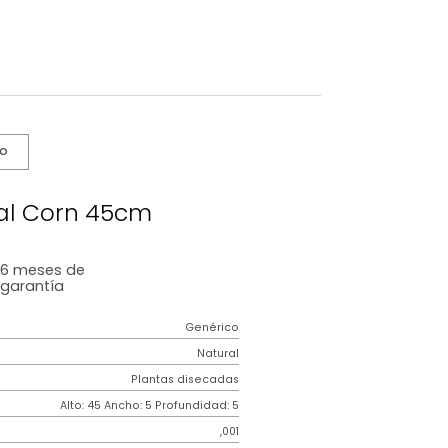
s De Cuidado
r Artificial Corn 45cm
6 meses
de
garantía