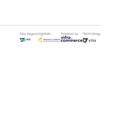
SOBRE TUGÓ
Blog
¿Quieres vender en Tugó?
Quienes Somos
de 