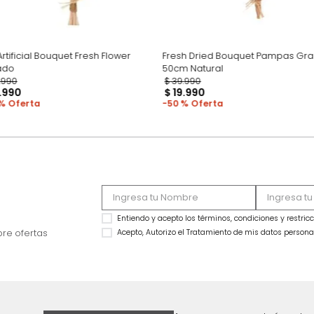
Flor Artificial Bouquet Fresh Flower
Fresh Dried Bouqu
Rosado
50cm Natural
$
39
.
990
$
39
.
990
$
21
.
990
$
19
.
990
45 %
50 %