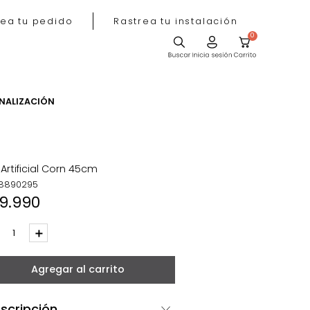
Rastrea tu pedido
Rastrea tu instala
ACIÓN
PERSONALIZACIÓN
Flor Artificial Corn 45cm
REF
:
8890295
$
19
.
990
－
＋
Agregar al carrito