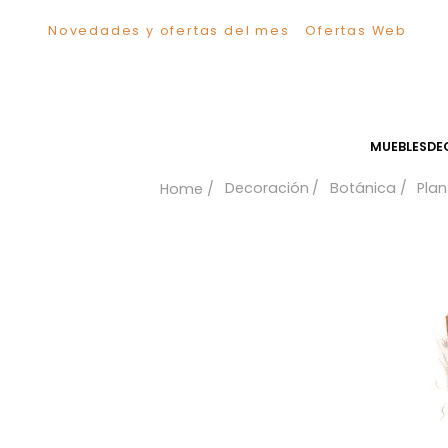
Novedades y ofertas del mes
Ofertas We
TÉRMINOS MÁS BUSCADOS
1
.
Comedor
2
.
Escritorio
3
.
Sillas
MUEB
4
.
Silla
Decoración
Botánica
5
.
Sofa
6
.
Cuadros
7
.
Poltrona
8
.
Cama
9
.
Mesa Centro
10
.
Mesa Noche