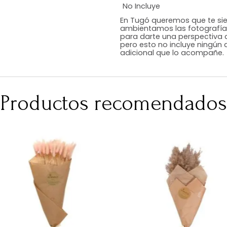
Estilo
Color
Acabado
Medidas (en c
Peso Neto Kg.
No Incluye
En Tugó queremo
ambientamos las
para darte una 
pero esto no inc
adicional que l
Productos recomen