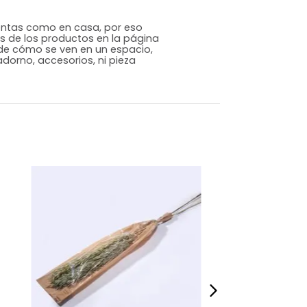
Genérico
Natural
Plantas disecadas
m)
Alto: 45 Ancho: 5 Profundidad: 5
,001
s que te sientas como en casa, por eso
 fotografías de los productos en la página
perspectiva de cómo se ven en un espacio,
luye ningún adorno, accesorios, ni pieza
o acompañe.
dados