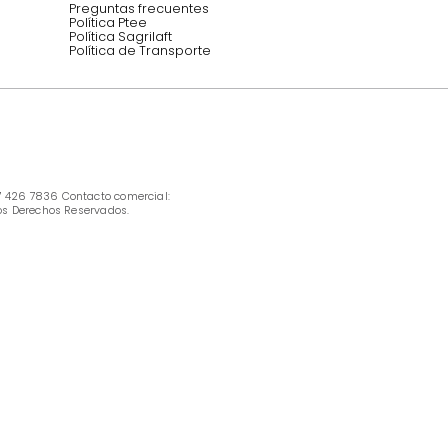
INFORMACIÓN
Ofertas vigentes
Protección al consumidor (SIC)
Términos, condiciones y restricciones para 
productos en Marketplace.
Pago con Addi, términos y condiciones.
Política de tratamiento de datos personales 
Tugó S.A.S
Términos, condiciones y restricciones Tugó 
S.A.S
Instructivo cuidado de muebles
Política de Armado
Cambios y Garantía Tugo 
Servicio al cliente
Preguntas frecuentes
Política Ptee
Política Sagrilaft
Política de Transporte