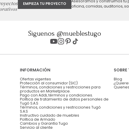
ter
Entiendo y acepto los términos, cond
Acepto, Autorizo el Tratamiento de 
ión sobre ofertas
Asesoramos y co
EMPIEZA TU PROYECTO
oficina, comidas,
Síguenos @mueblestugo