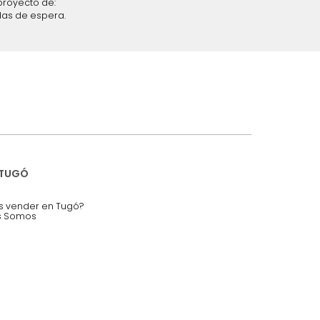
iciones y restricciones en la plataforma de Tugó S.A.S.
mis datos personales.
nstruímos tu proyecto de:
 auditorios, salas de espera.