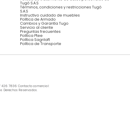
INFORMACIÓN
Ofertas vigentes
Protección al consumidor (SIC)
Términos, condiciones y restricciones para 
productos en Marketplace.
Pago con Addi, términos y condiciones.
Política de tratamiento de datos personales 
Tugó S.A.S
Términos, condiciones y restricciones Tugó 
S.A.S
Instructivo cuidado de muebles
Política de Armado
Cambios y Garantía Tugo 
Servicio al cliente
Preguntas frecuentes
Política Ptee
Política Sagrilaft
Política de Transporte