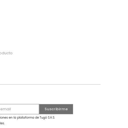
do
 o busca tu producto