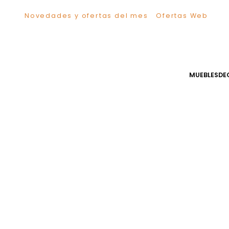
Novedades y ofertas del mes
Ofertas We
TÉRMINOS MÁS BUSCADOS
1
.
Sillas
2
.
Comedor
3
.
Escritorio
MUEB
4
.
Silla
5
.
Sofa
6
.
Cuadros
7
.
Poltrona
8
.
Cama
9
.
Mesa Centro
10
.
Mesa Noche