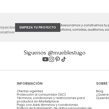
ter
Entiendo y acepto los términos, cond
Acepto, Autorizo el Tratamiento de 
ión sobre ofertas
Asesoramos y co
EMPIEZA TU PROYECTO
oficina, comidas,
Síguenos @mueblestugo