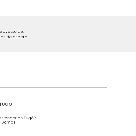
iciones y restricciones en la plataforma de Tugó S.A.S.
mis datos personales.
nstruímos tu proyecto de:
 auditorios, salas de espera.