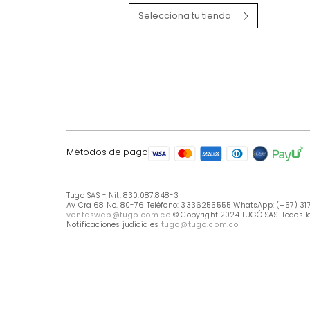
LÍNEA DE ATENCIÓN
Línea Nacional -333 6255555
Whastapp: (+57) 317 426 7836
UBICA TU TIENDA
Selecciona tu tienda
Métodos de pago