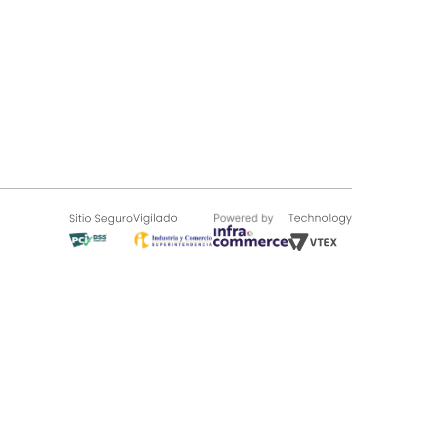
SOBRE TUGÓ
Blog
¿Quieres vender en Tugó?
Quienes Somos
de 