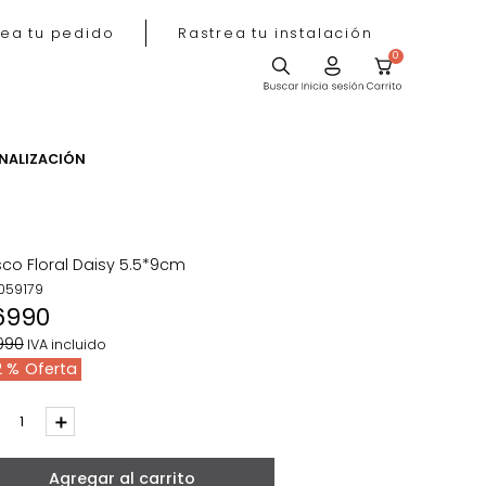
Rastrea tu pedido
Rastrea tu instala
ACIÓN
PERSONALIZACIÓN
Frasco Floral Daisy 5.5*9cm
REF
:
059179
$
6990
$
11
.
990
IVA incluido
42 %
－
＋