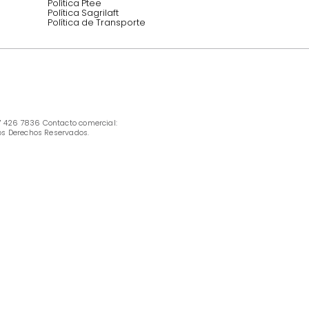
INFORMACIÓN
Ofertas vigentes
Protección al consumidor (SIC)
Términos, condiciones y restricciones para 
productos en Marketplace.
Pago con Addi, términos y condiciones.
Política de tratamiento de datos personales 
Tugó S.A.S
Términos, condiciones y restricciones Tugó 
S.A.S
Instructivo cuidado de muebles
Política de Armado
Cambios y Garantía Tugo 
Servicio al cliente
Preguntas frecuentes
Política Ptee
Política Sagrilaft
Política de Transporte