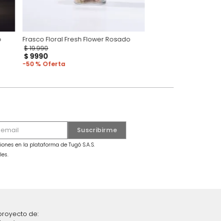
 Flower Rosado
Frasco Floral Fresh Flower Rosado
F
$
19
.
990
$
9990
50 %