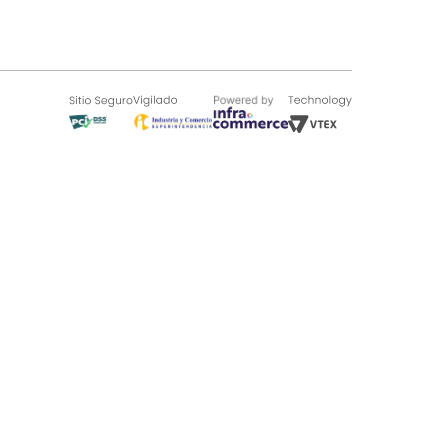
SOBRE TUGÓ
Blog
¿Quieres vender en Tugó?
Quienes Somos
de 