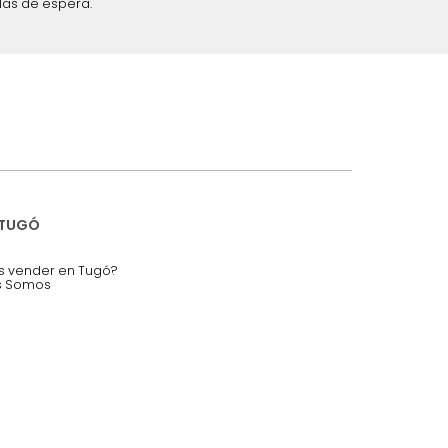
iciones y restricciones en la plataforma de Tugó S.A.S.
mis datos personales.
nstruímos tu proyecto de:
 auditorios, salas de espera.