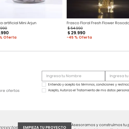
Planta artificial Mini Arjun
Frasco Floral Fresh
$
39
.
990
$
54
.
990
$
21
.
990
$
29
.
990
45 %
45 %