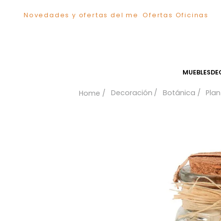
Novedades y ofertas del mes
Ofertas Ofici
TÉRMINOS MÁS BUSCADOS
1
.
Sillas
2
.
Comedor
3
.
Silla
MUEB
4
.
Escritorio
Decoración
Botánica
5
.
Sofa
6
.
Cuadros
7
.
Poltrona
8
.
Cama
9
.
Mesa Centro
10
.
Mesa Noche