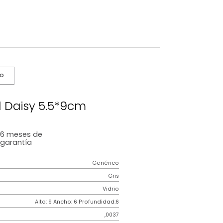
s De Cuidado
co Floral Daisy 5.5*9cm
6 meses
de
garantía