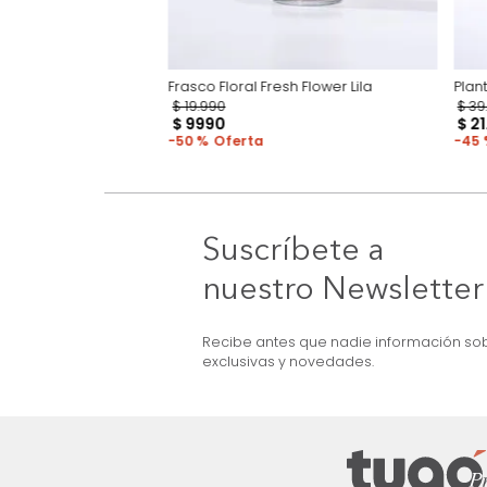
illa
Frasco Floral Fresh Flower Lila
$
19
.
990
$
9990
50 %