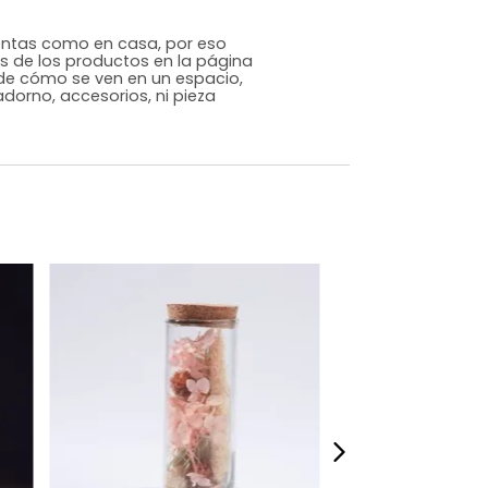
Genérico
Gris
Vidrio
m)
Alto: 9 Ancho: 6 Profundidad:6
,0037
s que te sientas como en casa, por eso
 fotografías de los productos en la página
perspectiva de cómo se ven en un espacio,
luye ningún adorno, accesorios, ni pieza
o acompañe.
dados