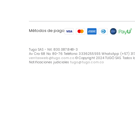
LÍNEA DE ATENCIÓN
Línea Nacional -333 6255555
Whastapp: (+57) 317 426 7836
UBICA TU TIENDA
Selecciona tu tienda
Métodos de pago