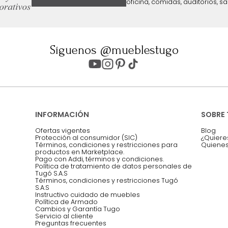
ter
Entiendo y acepto los términos, cond
Acepto, Autorizo el Tratamiento de 
ión sobre ofertas
Asesoramos y co
EMPIEZA TU PROYECTO
oficina, comidas,
Síguenos @mueblestugo