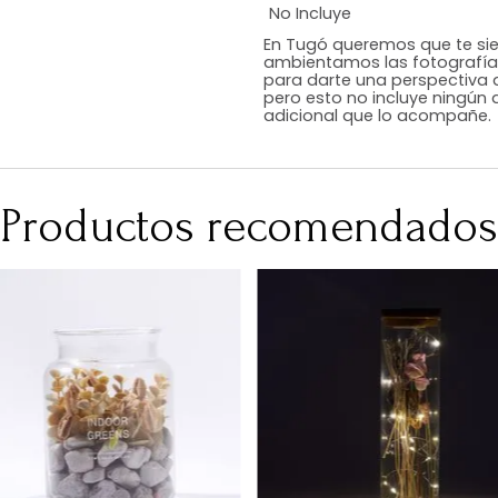
Estilo
Color
Acabado
Medidas (en c
Peso Neto Kg.
No Incluye
En Tugó queremo
ambientamos las
para darte una 
pero esto no inc
adicional que l
Productos recomen