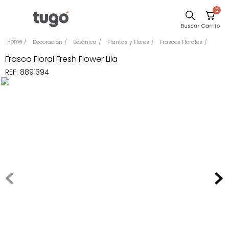
0
Comedor
Decoración
Botánica
Plantas y Flores
Frascos Florales
Escritorio
Frasco Floral Fresh Flower Lila
REF
:
8891394
Sillas
Silla
Sofa
Cuadros
Poltrona
Cama
Mesa Centro
Mesa Noche