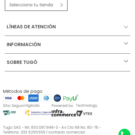
Selecciona tu tienda
LÍNEAS DE ATENCIÓN
INFORMACIÓN
+
Ofertas vigentes
SOBRE TUGÓ
+
Protección al consumidor (SIC)
Términos, condiciones y restricciones para productos 
en Marketplace.
Blog
Pago con Addi, términos y condiciones.
Test de estilos
Política de tratamiento de datos personales de Tugó 
¿Quieres vender en Tugó?
S.A.S
Métodos de pago
Términos, condiciones y restricciones Tugó S.A.S
Instructivo cuidado de muebles
Sé parte de Tugó
¿Quiénes somos?
Servicio al cliente
Preguntas frecuentes
Tugo SAS - Nit. 830.087.848-3 - Av Cra 68 No. 80-76 -
Teléfono: 333 6255555 | contacto comercial: