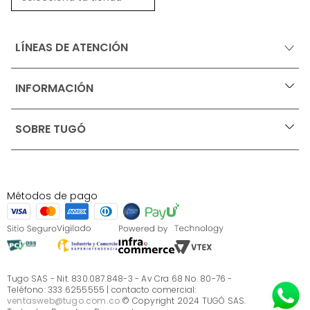
LÍNEAS DE ATENCIÓN
INFORMACIÓN
+
Ofertas vigentes
SOBRE TUGÓ
+
Protección al consumidor (SIC)
Términos, condiciones y restricciones para productos 
en Marketplace.
Blog
Pago con Addi, términos y condiciones.
Test de estilos
Política de tratamiento de datos personales de Tugó 
¿Quieres vender en Tugó?
S.A.S
Métodos de pago
Términos, condiciones y restricciones Tugó S.A.S
Instructivo cuidado de muebles
Sé parte de Tugó
¿Quiénes somos?
Servicio al cliente
Preguntas frecuentes
Tugo SAS - Nit. 830.087.848-3 - Av Cra 68 No. 80-76 -
Teléfono: 333 6255555 | contacto comercial:
ventasweb@tugo.com.co
© Copyright 2024 TUGÓ SAS.