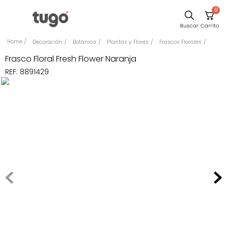
0
Comedor
Decoración
Botánica
Plantas y Flores
Frascos Florales
Escritorio
Frasco Floral Fresh Flower Naranja
REF
:
8891429
Sillas
Silla
Cuadros
Sofa
Poltrona
Cama
Mesa Centro
Mesa Noche