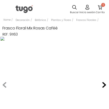
0
Sillas
Decoración
Botánica
Plantas y Flores
Frascos Florales
Comedor
Frasco Floral Mix Rosas Caféé
REF
:
91163
Escritorio
Silla
Sofa
Cuadros
Poltrona
Cama
Mesa Centro
Mesa Noche