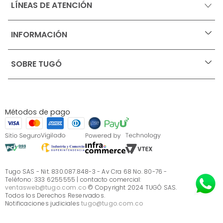
LÍNEAS DE ATENCIÓN
INFORMACIÓN
+
Ofertas vigentes
SOBRE TUGÓ
+
Protección al consumidor (SIC)
Términos, condiciones y restricciones para productos 
en Marketplace.
Blog
Pago con Addi, términos y condiciones.
Test de estilos
Política de tratamiento de datos personales de Tugó 
¿Quieres vender en Tugó?
S.A.S
Métodos de pago
Términos, condiciones y restricciones Tugó S.A.S
Instructivo cuidado de muebles
Sé parte de Tugó
¿Quiénes somos?
Servicio al cliente
Preguntas frecuentes
Tugo SAS - Nit. 830.087.848-3 - Av Cra 68 No. 80-76 -
Teléfono: 333 6255555 | contacto comercial:
ventasweb@tugo.com.co
© Copyright 2024 TUGÓ SAS.
Todos los Derechos Reservados.
Notificaciones judiciales
tugo@tugo.com.co