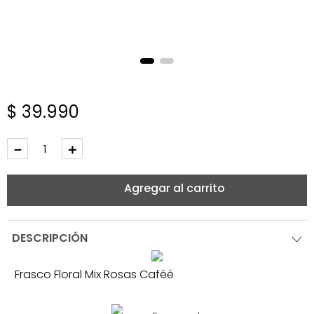
$
39
.
990
－
＋
Agregar al carrito
DESCRIPCIÓN
Frasco Floral Mix Rosas Caféé