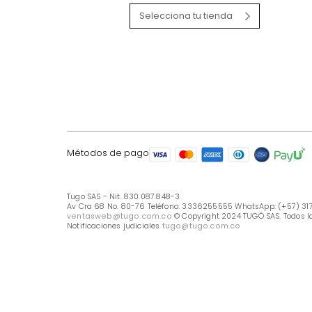
LÍNEA DE ATENCIÓN
Línea Nacional -333 6255555
Whastapp: (+57) 317 426 7836
UBICA TU TIENDA
Selecciona tu tienda
Métodos de pago