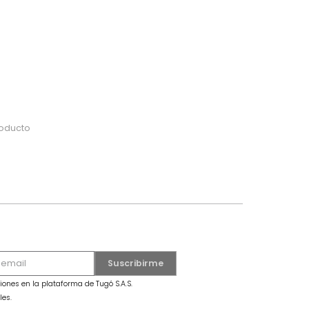
do
 o busca tu producto