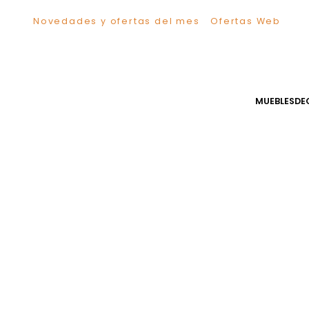
Novedades y ofertas del mes
Ofertas We
TÉRMINOS MÁS BUSCADOS
1
.
Sillas
2
.
Comedor
3
.
Silla
MUEB
4
.
Escritorio
5
.
Sofa
6
.
Cuadros
7
.
Poltrona
8
.
Cama
9
.
Mesa Centro
10
.
Mesa Noche