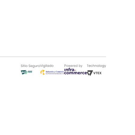
SOBRE TUGÓ
Blog
¿Quieres vender en Tugó?
Quienes Somos
de 