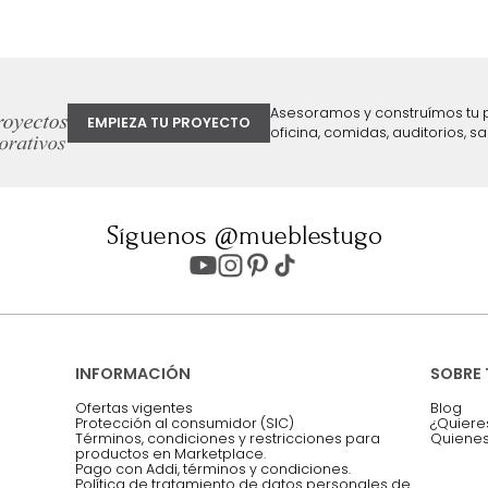
ter
Entiendo y acepto los términos, cond
Acepto, Autorizo el Tratamiento de 
ión sobre ofertas
Asesoramos y co
EMPIEZA TU PROYECTO
oficina, comidas,
Síguenos @mueblestugo