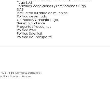
INFORMACIÓN
Ofertas vigentes
Protección al consumidor (SIC)
Términos, condiciones y restricciones para 
productos en Marketplace.
Pago con Addi, términos y condiciones.
Política de tratamiento de datos personales 
Tugó S.A.S
Términos, condiciones y restricciones Tugó 
S.A.S
Instructivo cuidado de muebles
Política de Armado
Cambios y Garantía Tugo 
Servicio al cliente
Preguntas frecuentes
Política Ptee
Política Sagrilaft
Política de Transporte