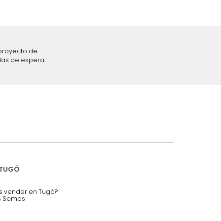
iciones y restricciones en la plataforma de Tugó S.A.S.
mis datos personales.
nstruímos tu proyecto de:
 auditorios, salas de espera.