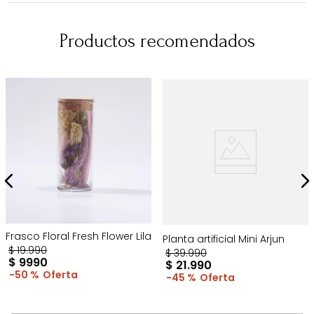
Productos recomendados
Frasco Floral Fresh Flower Lila
Planta artificial Mini Arjun
$
19
.
990
$
39
.
990
$
9990
$
21
.
990
50 %
45 %