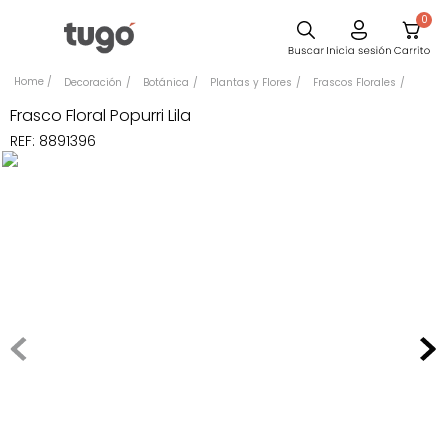
0
Sillas
Decoración
Botánica
Plantas y Flores
Frascos Florales
Comedor
Frasco Floral Popurri Lila
REF
:
8891396
Escritorio
Silla
Sofa
Cuadros
Poltrona
Cama
Mesa Centro
Mesa Noche