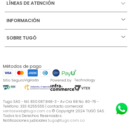
LÍNEAS DE ATENCIÓN
INFORMACIÓN
+
Ofertas vigentes
SOBRE TUGÓ
+
Protección al consumidor (SIC)
Términos, condiciones y restricciones para productos 
en Marketplace.
Blog
Pago con Addi, términos y condiciones.
Test de estilos
Política de tratamiento de datos personales de Tugó 
¿Quieres vender en Tugó?
S.A.S
Métodos de pago
Términos, condiciones y restricciones Tugó S.A.S
Instructivo cuidado de muebles
Sé parte de Tugó
¿Quiénes somos?
Servicio al cliente
Preguntas frecuentes
Tugo SAS - Nit. 830.087.848-3 - Av Cra 68 No. 80-76 -
Teléfono: 333 6255555 | contacto comercial:
ventasweb@tugo.com.co
© Copyright 2024 TUGÓ SAS.
Todos los Derechos Reservados.
Notificaciones judiciales
tugo@tugo.com.co