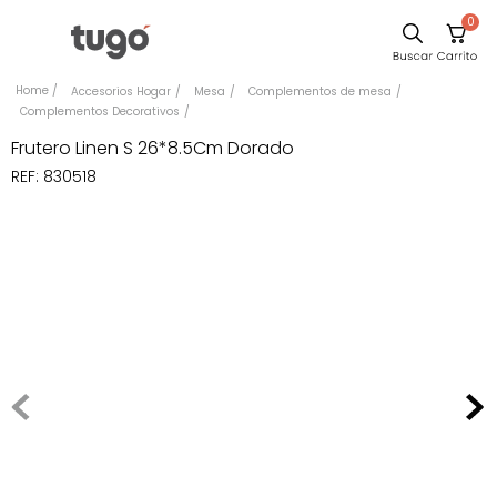
0
Comedor
Accesorios Hogar
Mesa
Complementos de mesa
Complementos Decorativos
Sillas
Frutero Linen S 26*8.5Cm Dorado
Escritorio
REF
:
830518
Silla
Sofa
Poltrona
Cuadros
Cama
Mesa Centro
Mesa Noche