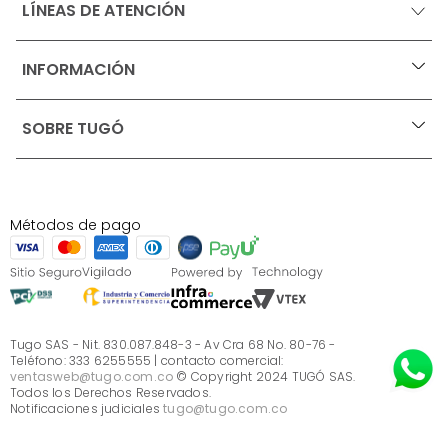
LÍNEAS DE ATENCIÓN
INFORMACIÓN
+
Ofertas vigentes
SOBRE TUGÓ
+
Protección al consumidor (SIC)
Términos, condiciones y restricciones para productos 
en Marketplace.
Blog
Pago con Addi, términos y condiciones.
Test de estilos
Política de tratamiento de datos personales de Tugó 
¿Quieres vender en Tugó?
S.A.S
Métodos de pago
Términos, condiciones y restricciones Tugó S.A.S
Instructivo cuidado de muebles
Sé parte de Tugó
¿Quiénes somos?
Servicio al cliente
Preguntas frecuentes
Tugo SAS - Nit. 830.087.848-3 - Av Cra 68 No. 80-76 -
Teléfono: 333 6255555 | contacto comercial:
ventasweb@tugo.com.co
© Copyright 2024 TUGÓ SAS.
Todos los Derechos Reservados.
Notificaciones judiciales
tugo@tugo.com.co