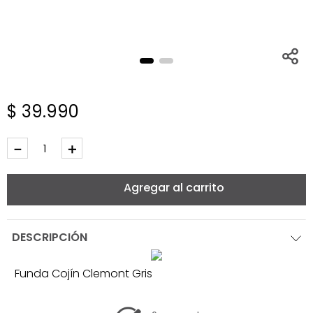
$
39
.
990
－
＋
Agregar al carrito
DESCRIPCIÓN
Funda Cojín Clemont Gris