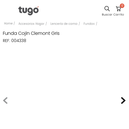
0
Sillas
Accesorios Hogar
Lencería de cama
Fundas
Comedor
Funda Cojín Clemont Gris
REF
:
004338
Escritorio
Silla
Sofa
Cuadros
Poltrona
Cama
Mesa Centro
Mesa Noche