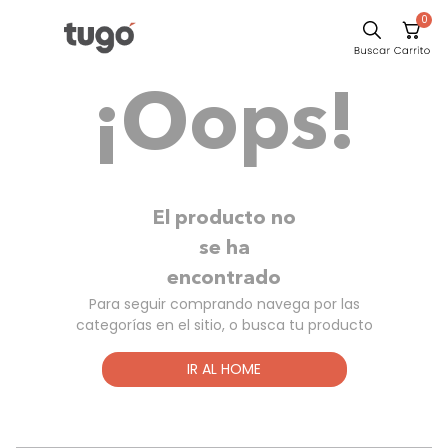
0
Comedor
¡Oops!
Escritorio
Sillas
Silla
Sofa
El producto no
Cuadros
se ha
encontrado
Poltrona
Para seguir comprando navega por las
Cama
categorías en el sitio, o busca tu producto
Mesa Centro
IR AL HOME
Mesa Noche