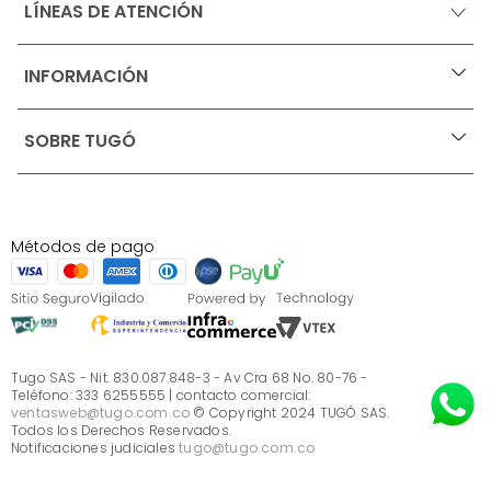
LÍNEAS DE ATENCIÓN
INFORMACIÓN
+
Ofertas vigentes
SOBRE TUGÓ
+
Protección al consumidor (SIC)
Términos, condiciones y restricciones para productos 
en Marketplace.
Blog
Pago con Addi, términos y condiciones.
Test de estilos
Política de tratamiento de datos personales de Tugó 
¿Quieres vender en Tugó?
S.A.S
Métodos de pago
Términos, condiciones y restricciones Tugó S.A.S
Instructivo cuidado de muebles
Sé parte de Tugó
¿Quiénes somos?
Servicio al cliente
Preguntas frecuentes
Tugo SAS - Nit. 830.087.848-3 - Av Cra 68 No. 80-76 -
Teléfono: 333 6255555 | contacto comercial:
ventasweb@tugo.com.co
© Copyright 2024 TUGÓ SAS.
Todos los Derechos Reservados.
Notificaciones judiciales
tugo@tugo.com.co