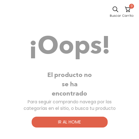
0
Comedor
¡Oops!
Escritorio
Sillas
Silla
Sofa
El producto no
Cuadros
se ha
encontrado
Poltrona
Para seguir comprando navega por las
Cama
categorías en el sitio, o busca tu producto
Mesa Centro
IR AL HOME
Mesa Noche