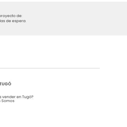
iciones y restricciones en la plataforma de Tugó S.A.S.
mis datos personales.
nstruímos tu proyecto de:
 auditorios, salas de espera.