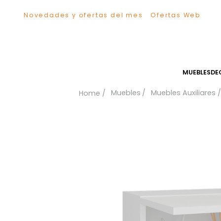
Novedades y ofertas del mes
Ofertas We
TÉRMINOS MÁS BUSCADOS
1
.
Sillas
2
.
Comedor
3
.
Escritorio
MUEB
4
.
Silla
Muebles
Muebles Auxil
5
.
Sofa
6
.
Cuadros
7
.
Poltrona
8
.
Cama
9
.
Mesa Centro
10
.
Mesa Noche