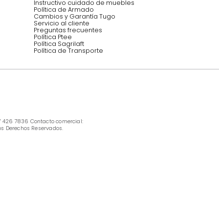
INFORMACIÓN
Ofertas vigentes
Protección al consumidor (SIC)
Términos, condiciones y restricciones para 
productos en Marketplace.
Pago con Addi, términos y condiciones.
Política de tratamiento de datos personales 
Tugó S.A.S
Términos, condiciones y restricciones Tugó 
S.A.S
Instructivo cuidado de muebles
Política de Armado
Cambios y Garantía Tugo 
Servicio al cliente
Preguntas frecuentes
Política Ptee
Política Sagrilaft
Política de Transporte