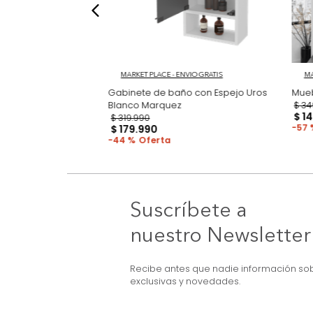
NVIO GRATIS
MARKET PLACE - ENVIO GRATIS
Berkel Fresno
Gabinete de baño con Espejo Uros
Blanco Marquez
$
319
.
990
$
179
.
990
44 %