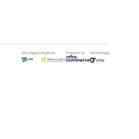
SOBRE TUGÓ
Blog
¿Quieres vender en Tugó?
Quienes Somos
de 