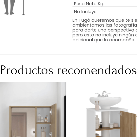
Estilo
Color
Acabado
RequiereArmad
Medidas (en c
Peso Neto Kg.
No Incluye
En Tugó queremo
ambientamos las
para darte una 
pero esto no inc
adicional que l
Productos recomen