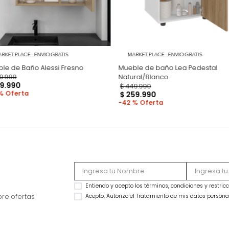
MARKET PLACE - ENVIO GRATIS
MARKET PLACE - ENVIO
Mueble de Baño Alessi Fresno
Mueble de baño Le
$
349
.
990
Natural/Blanco
$
149
.
990
$
449
.
990
57 %
$
259
.
990
42 %