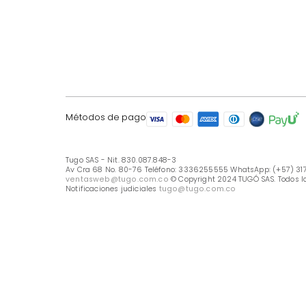
LÍNEA DE ATENCIÓN
Línea Nacional -333 6255555
Whastapp: (+57) 317 426 7836
UBICA TU TIENDA
Selecciona tu tienda