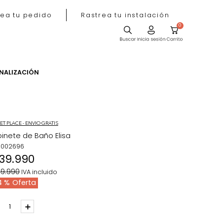
Rastrea tu pedido
Rastrea tu instala
ACIÓN
PERSONALIZACIÓN
MARKET PLACE - ENVIO GRATIS
Gabinete de Baño Elisa
REF
:
1002696
$
139
.
990
$
249
.
990
IVA incluido
44 %