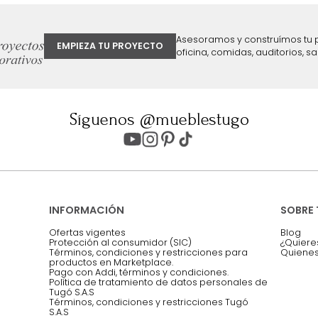
ter
Entiendo y acepto los términos, cond
Acepto, Autorizo el Tratamiento de 
ión sobre ofertas
Asesoramos y co
EMPIEZA TU PROYECTO
oficina, comidas,
Síguenos @mueblestugo