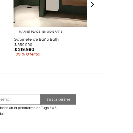
 GRATIS
MARKET PLACE - ENVIO GRATIS
a Pedestal
Gabinete de Baño Bath
$
359
.
990
$
219
.
990
39 %