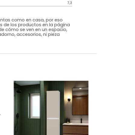
Genérico
Blanco
Melamina
o
Si
m)
Alto: 25 Ancho: 51 Profundidad: 22
7,3
s que te sientas como en casa, por eso
 fotografías de los productos en la página
perspectiva de cómo se ven en un espacio,
luye ningún adorno, accesorios, ni pieza
o acompañe.
dados