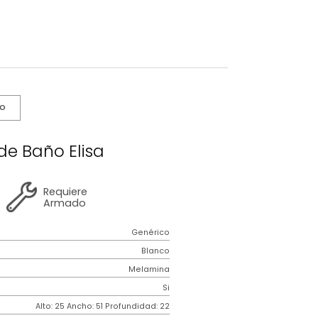
s De Cuidado
binete de Baño Elisa
2 años
de
Requiere
garantía
Armado