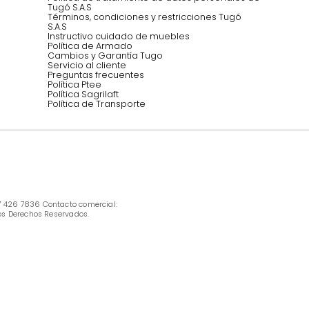
INFORMACIÓN
Ofertas vigentes
Protección al consumidor (SIC)
Términos, condiciones y restricciones para 
productos en Marketplace.
Pago con Addi, términos y condiciones.
Política de tratamiento de datos personales 
Tugó S.A.S
Términos, condiciones y restricciones Tugó 
S.A.S
Instructivo cuidado de muebles
Política de Armado
Cambios y Garantía Tugo 
Servicio al cliente
Preguntas frecuentes
Política Ptee
Política Sagrilaft
Política de Transporte