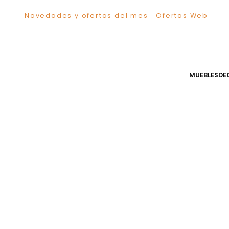
Novedades y ofertas del mes
Ofertas We
TÉRMINOS MÁS BUSCADOS
1
.
Sillas
2
.
Comedor
3
.
Escritorio
MUEB
4
.
Silla
5
.
Sofa
6
.
Cuadros
7
.
Poltrona
8
.
Cama
9
.
Mesa Centro
10
.
Mesa Noche