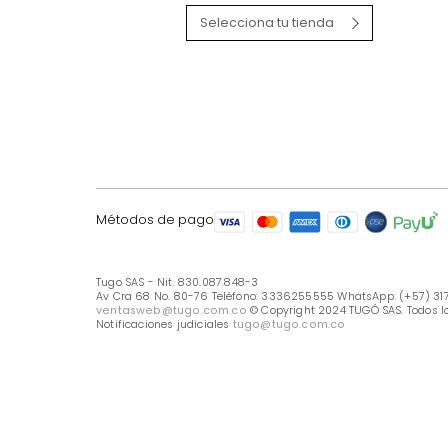
LÍNEA DE ATENCIÓN
Línea Nacional -333 6255555
Whastapp: (+57) 317 426 7836
UBICA TU TIENDA
Selecciona tu tienda
Métodos de pago