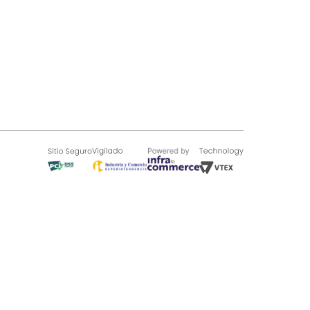
SOBRE TUGÓ
Blog
¿Quieres vender en Tugó?
Quienes Somos
de 