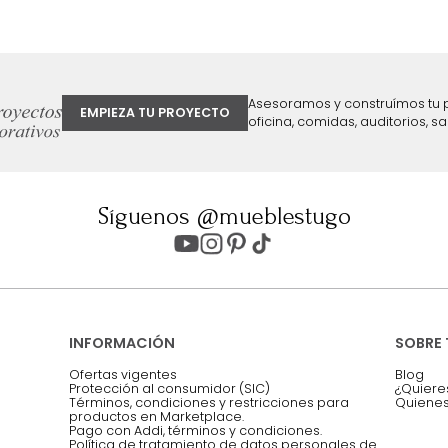
ter
Entiendo y acepto los términos, cond
Acepto, Autorizo el Tratamiento de 
ión sobre ofertas
Asesoramos y co
EMPIEZA TU PROYECTO
oficina, comidas,
Síguenos @mueblestugo