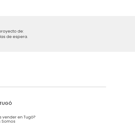
iciones y restricciones en la plataforma de Tugó S.A.S.
mis datos personales.
nstruímos tu proyecto de:
 auditorios, salas de espera.