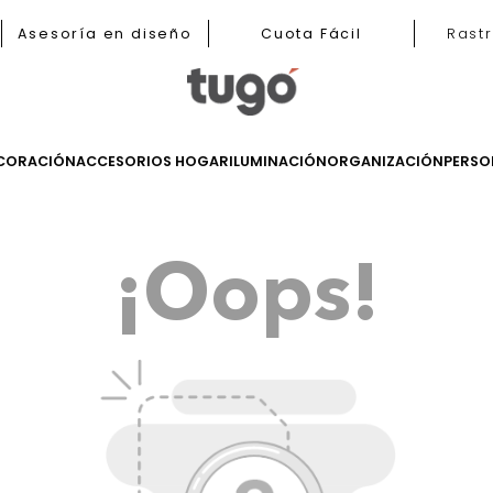
b
Asesoría en diseño
Cuota Fácil
LES
DECORACIÓN
ACCESORIOS HOGAR
ILUMINACIÓN
ORGANIZ
¡Oops!