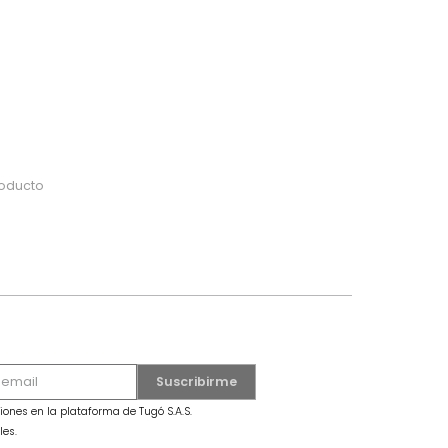
do
 o busca tu producto