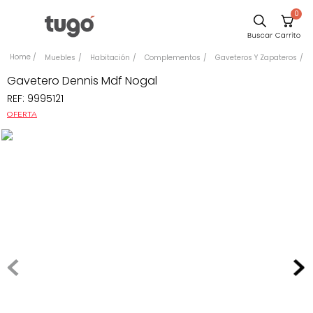
0
Comedor
Muebles
Habitación
Complementos
Gaveteros Y Zapateros
Escritorio
Gavetero Dennis Mdf Nogal
REF
:
9995121
Sillas
OFERTA
Silla
Sofa
Cuadros
Poltrona
Cama
Mesa Centro
Mesa Noche