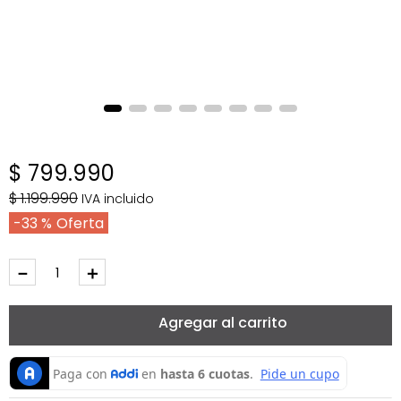
$
799
.
990
$
1
.
199
.
990
IVA incluido
33 %
－
＋
Agregar al carrito