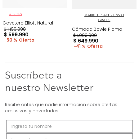
OFERTA
MARKET PLACE - ENVIO
GRATIS
Gavetero Elliott Natural
$
1
.
199
.
990
Cómoda Bowie Plomo
$
599
.
990
$
1
.
099
.
990
50 %
$
649
.
990
41 %
Suscríbete a
nuestro Newsletter
Recibe antes que nadie información sobre ofertas
exclusivas y novedades.