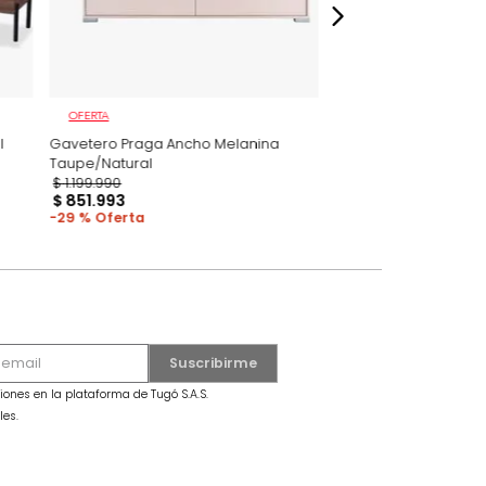
OFERTA
Melanina Nogal
Gavetero Praga Ancho Melanina
Taupe/Natural
$
1
.
199
.
990
$
851
.
993
29 %