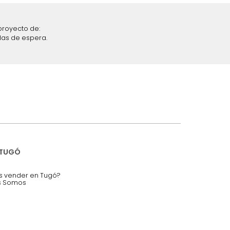
iciones y restricciones en la plataforma de Tugó S.A.S.
mis datos personales.
nstruímos tu proyecto de:
 auditorios, salas de espera.