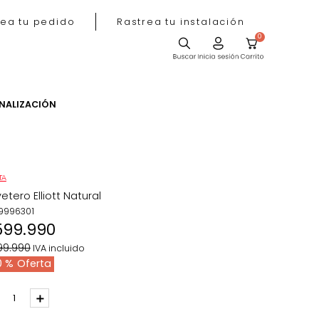
Rastrea tu pedido
Rastrea tu instala
ACIÓN
PERSONALIZACIÓN
OFERTA
Gavetero Elliott Natural
REF
:
9996301
$
599
.
990
$
1
.
199
.
990
IVA incluido
50 %