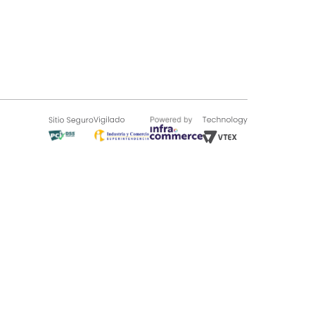
SOBRE TUGÓ
Blog
¿Quieres vender en Tugó?
Quienes Somos
de 