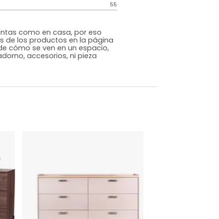
Contemporáneo
Natural
Melamina
o
Si
m)
Alto: 76 Ancho: 120 Profundidad: 39
55
s que te sientas como en casa, por eso
 fotografías de los productos en la página
perspectiva de cómo se ven en un espacio,
luye ningún adorno, accesorios, ni pieza
o acompañe.
dados