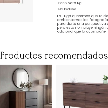
Estilo
Color
Acabado
RequiereArmad
Medidas (en c
Peso Neto Kg.
No Incluye
En Tugó queremo
ambientamos las
para darte una 
pero esto no inc
adicional que l
Productos recomen