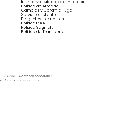
INFORMACIÓN
Ofertas vigentes
Protección al consumidor (SIC)
Términos, condiciones y restricciones para 
productos en Marketplace.
Pago con Addi, términos y condiciones.
Política de tratamiento de datos personales 
Tugó S.A.S
Términos, condiciones y restricciones Tugó 
S.A.S
Instructivo cuidado de muebles
Política de Armado
Cambios y Garantía Tugo 
Servicio al cliente
Preguntas frecuentes
Política Ptee
Política Sagrilaft
Política de Transporte