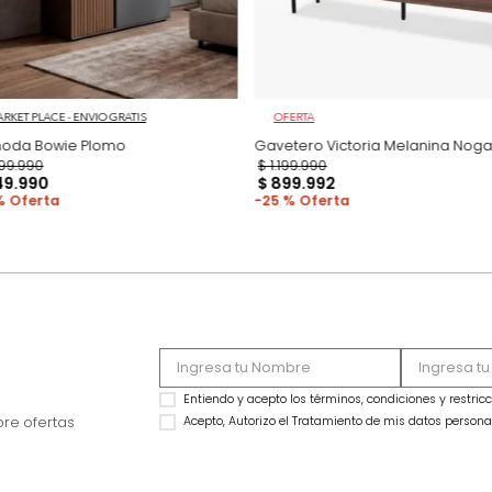
MARKET PLACE - ENVIO GRATIS
OFERTA
Cómoda Bowie Plomo
Gavetero Victoria 
$
1
.
099
.
990
$
1
.
199
.
990
$
649
.
990
$
899
.
992
41 %
25 %