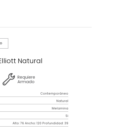
s De Cuidado
vetero Elliott Natural
2 años
de
Requiere
garantía
Armado