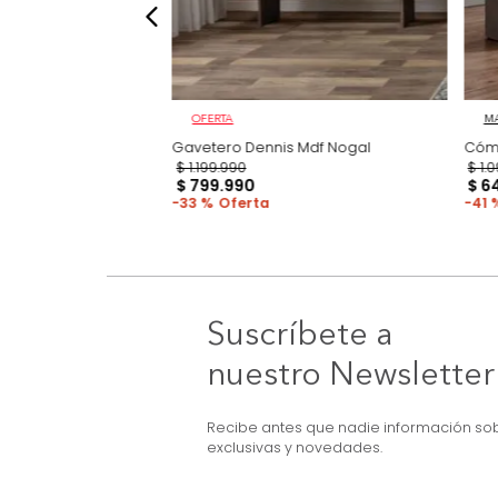
OFERTA
 Ancho melanina
Gavetero Dennis Mdf Nogal
$
1
.
199
.
990
$
799
.
990
33 %