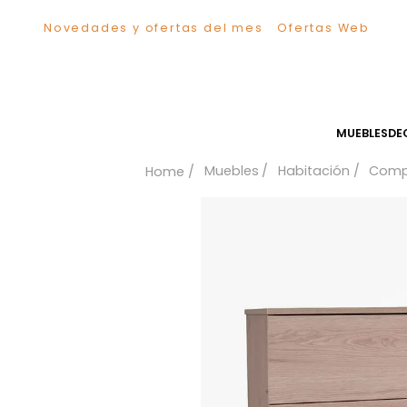
Novedades y ofertas del mes
Ofertas We
TÉRMINOS MÁS BUSCADOS
1
.
Sillas
2
.
Comedor
3
.
Escritorio
MUEB
4
.
Silla
Muebles
Habitación
5
.
Sofa
6
.
Cuadros
7
.
Poltrona
8
.
Cama
9
.
Mesa Centro
10
.
Mesa Noche