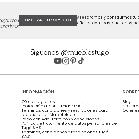
ter
Entiendo y acepto los términos, cond
Acepto, Autorizo el Tratamiento de 
ión sobre ofertas
Asesoramos y co
EMPIEZA TU PROYECTO
oficina, comidas,
Síguenos @mueblestugo