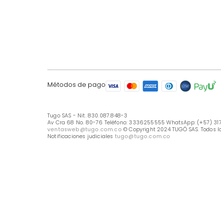
LÍNEA DE ATENCIÓN
Línea Nacional -333 6255555
Whastapp: (+57) 317 426 7836
UBICA TU TIENDA
Selecciona tu tienda