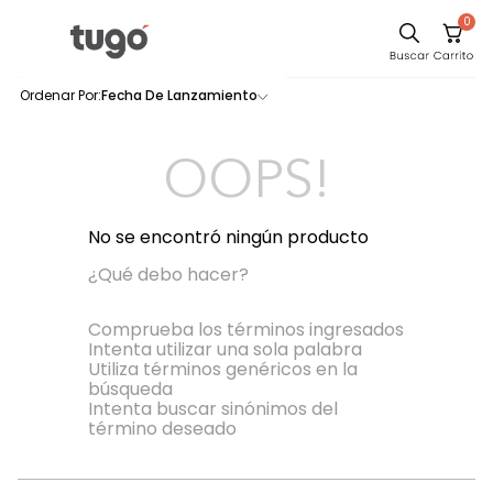
0
Sillas
Fecha De Lanzamiento
0
productos
Comedor
Escritorio
OOPS!
Silla
Sofa
No se encontró ningún producto
Cuadros
¿Qué debo hacer?
Poltrona
Comprueba los términos ingresados
Intenta utilizar una sola palabra
Cama
Utiliza términos genéricos en la
búsqueda
Mesa Centro
Intenta buscar sinónimos del
Mesa Noche
término deseado