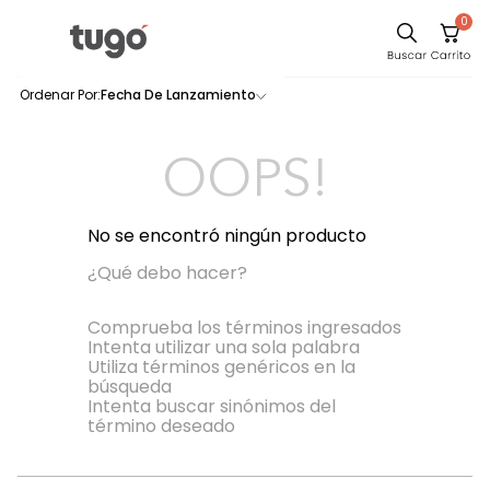
0
Sillas
Fecha De Lanzamiento
0
productos
Comedor
Escritorio
OOPS!
Silla
Sofa
No se encontró ningún producto
Cuadros
¿Qué debo hacer?
Poltrona
Comprueba los términos ingresados
Intenta utilizar una sola palabra
Cama
Utiliza términos genéricos en la
búsqueda
Mesa Centro
Intenta buscar sinónimos del
Mesa Noche
término deseado