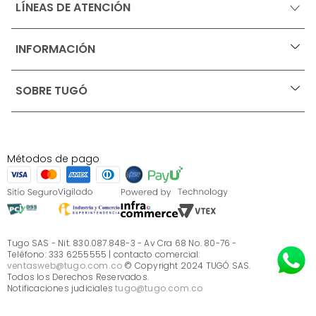
LÍNEAS DE ATENCIÓN
INFORMACIÓN
+
Ofertas vigentes
SOBRE TUGÓ
+
Protección al consumidor (SIC)
Términos, condiciones y restricciones para productos 
en Marketplace.
Blog
Pago con Addi, términos y condiciones.
Test de estilos
Política de tratamiento de datos personales de Tugó 
¿Quieres vender en Tugó?
S.A.S
Métodos de pago
Términos, condiciones y restricciones Tugó S.A.S
Instructivo cuidado de muebles
Sé parte de Tugó
¿Quiénes somos?
Servicio al cliente
Preguntas frecuentes
Tugo SAS - Nit. 830.087.848-3 - Av Cra 68 No. 80-76 -
Teléfono: 333 6255555 | contacto comercial:
ventasweb@tugo.com.co
© Copyright 2024 TUGÓ SAS.
Todos los Derechos Reservados.
Notificaciones judiciales
tugo@tugo.com.co