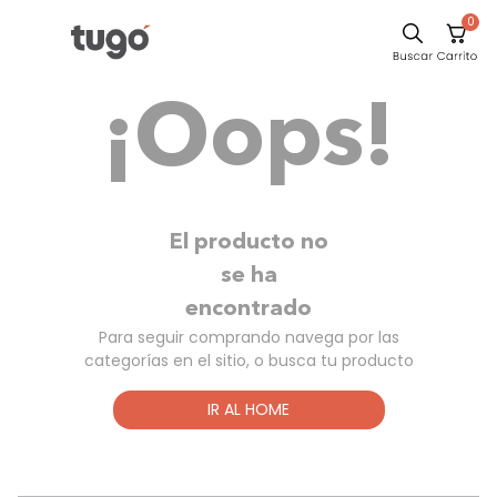
0
Comedor
¡Oops!
Sillas
Escritorio
Silla
Sofa
El producto no
Poltrona
se ha
encontrado
Cuadros
Para seguir comprando navega por las
Cama
categorías en el sitio, o busca tu producto
Mesa Centro
IR AL HOME
Mesa Noche