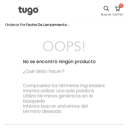
0
Sillas
Fecha De Lanzamiento
0
productos
Comedor
Escritorio
OOPS!
Silla
Sofa
No se encontró ningún producto
Cuadros
¿Qué debo hacer?
Poltrona
Comprueba los términos ingresados
Intenta utilizar una sola palabra
Cama
Utiliza términos genéricos en la
búsqueda
Mesa Centro
Intenta buscar sinónimos del
Mesa Noche
término deseado