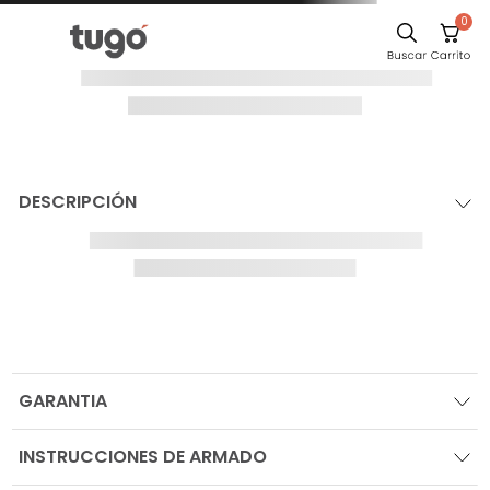
0
¡Oops!
El producto no se
ha encontrado
Para seguir comprando navega por las
categorías en el sitio, o busca tu producto
IR AL HOME